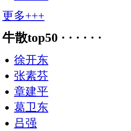
更多+++
牛散top50 · · · · · ·
徐开东
张素芬
章建平
葛卫东
吕强