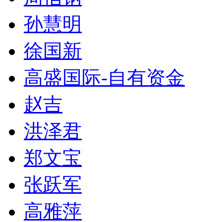
孙慧明
徐国新
高盛国际-自有资金
赵吉
洪泽君
郑文宝
张跃军
高雅萍