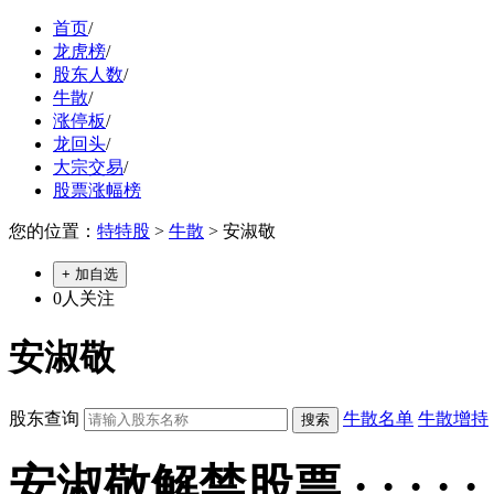
首页
/
龙虎榜
/
股东人数
/
牛散
/
涨停板
/
龙回头
/
大宗交易
/
股票涨幅榜
您的位置：
特特股
>
牛散
> 安淑敬
+ 加自选
0
人关注
安淑敬
股东查询
牛散名单
牛散增持
安淑敬解禁股票 · · · · · 