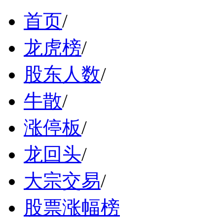
首页
/
龙虎榜
/
股东人数
/
牛散
/
涨停板
/
龙回头
/
大宗交易
/
股票涨幅榜