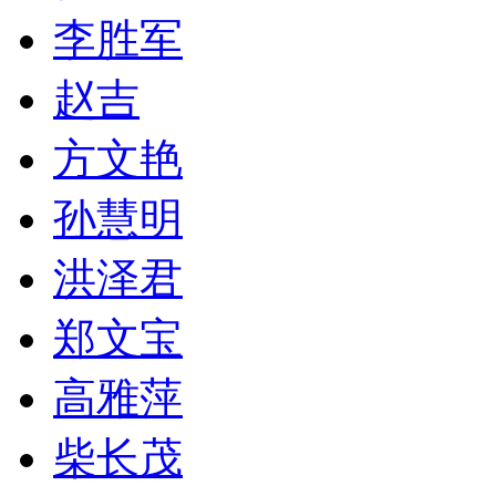
李胜军
赵吉
方文艳
孙慧明
洪泽君
郑文宝
高雅萍
柴长茂