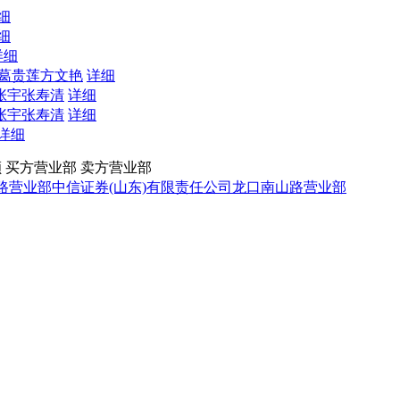
细
细
详细
葛贵莲
方文艳
详细
张宇
张寿清
详细
张宇
张寿清
详细
详细
额
买方营业部
卖方营业部
路营业部
中信证券(山东)有限责任公司龙口南山路营业部