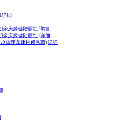
1
详细
胡余庆
滕健
陆丽红
详细
胡余庆
滕健
陆丽红
1
详细
忠
赵益萍
龚建松
顾秀蓉
1
详细
细
细
细