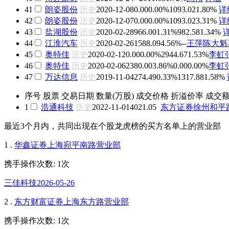
41
朗姿股份
历史
2020-12-08
0.00
0.00%
1093.02
1.80%
详
42
朗姿股份
历史
2020-12-07
0.00
0.00%
1093.02
3.31%
详
43
盐湖股份
历史
2020-02-28
966.00
1.31%
982.58
1.34%
44
江淮汽车
历史
2020-02-26
1588.09
4.56%
-
-
王萍
陈大魁
45
奥特佳
历史
2020-02-12
0.00
0.00%
2944.67
1.53%
李虹
46
奥特佳
历史
2020-02-06
2380.00
3.86%
0.00
0.00%
李虹
47
万达信息
历史
2019-11-04
274.49
0.33%
1317.88
1.58%
序号
股票
交易日期
数量(万股)
成交价格
折溢价率
成交
1
浩通科技
历史
2022-11-01
40
21.05
东方证券徐州和平
最近3个月内，共同出现在个股龙虎榜的买方名单上的营业部
1 .
华鑫证券上海宛平南路营业部
携手操作次数: 1次
三佳科技2026-05-26
2 .
东方财富证券上海东方路营业部
携手操作次数: 1次