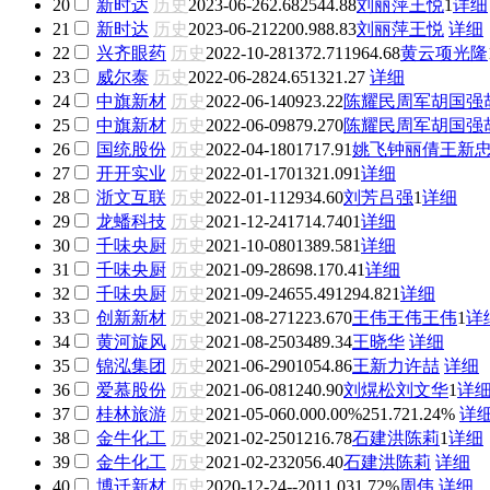
20
新时达
历史
2023-06-26
2.68
2544.88
刘丽萍
王悦
1
详细
21
新时达
历史
2023-06-21
2200.98
8.83
刘丽萍
王悦
详细
22
兴齐眼药
历史
2022-10-28
1372.71
1964.68
黄云
项光隆
23
威尔泰
历史
2022-06-28
24.65
1321.27
详细
24
中旗新材
历史
2022-06-14
0
923.22
陈耀民
周军
胡国强
25
中旗新材
历史
2022-06-09
879.27
0
陈耀民
周军
胡国强
26
国统股份
历史
2022-04-18
0
1717.91
姚飞
钟丽倩
王新
27
开开实业
历史
2022-01-17
0
1321.09
1
详细
28
浙文互联
历史
2022-01-11
2934.6
0
刘芳
吕强
1
详细
29
龙蟠科技
历史
2021-12-24
1714.74
0
1
详细
30
千味央厨
历史
2021-10-08
0
1389.58
1
详细
31
千味央厨
历史
2021-09-28
698.1
70.4
1
详细
32
千味央厨
历史
2021-09-24
655.49
1294.82
1
详细
33
创新新材
历史
2021-08-27
1223.67
0
王伟
王伟
王伟
1
详
34
黄河旋风
历史
2021-08-25
0
3489.34
王晓华
详细
35
锦泓集团
历史
2021-06-29
0
1054.86
王新力
许喆
详细
36
爱慕股份
历史
2021-06-08
1240.9
0
刘熀松
刘文华
1
详
37
桂林旅游
历史
2021-05-06
0.00
0.00%
251.72
1.24%
详
38
金牛化工
历史
2021-02-25
0
1216.78
石建洪
陈莉
1
详细
39
金牛化工
历史
2021-02-23
2056.4
0
石建洪
陈莉
详细
40
博迁新材
历史
2020-12-24
-
-
2011.03
1.72%
周伟
详细