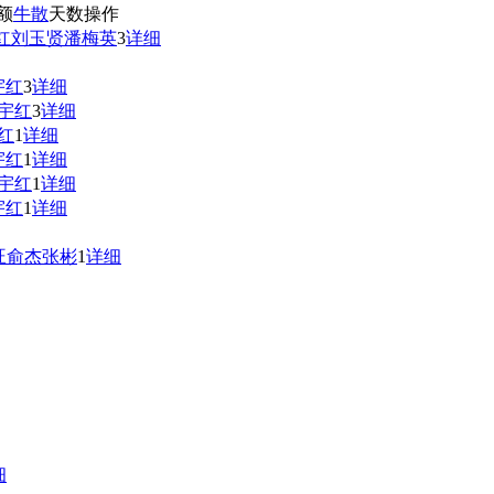
额
牛散
天数
操作
红
刘玉贤
潘梅英
3
详细
宇红
3
详细
宇红
3
详细
红
1
详细
宇红
1
详细
宇红
1
详细
宇红
1
详细
旺
俞杰
张彬
1
详细
细