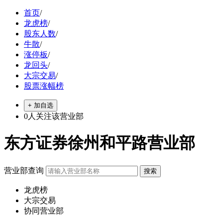
首页
/
龙虎榜
/
股东人数
/
牛散
/
涨停板
/
龙回头
/
大宗交易
/
股票涨幅榜
+ 加自选
0
人关注该营业部
东方证券徐州和平路营业部
营业部查询
龙虎榜
大宗交易
协同营业部