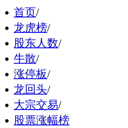
首页
/
龙虎榜
/
股东人数
/
牛散
/
涨停板
/
龙回头
/
大宗交易
/
股票涨幅榜