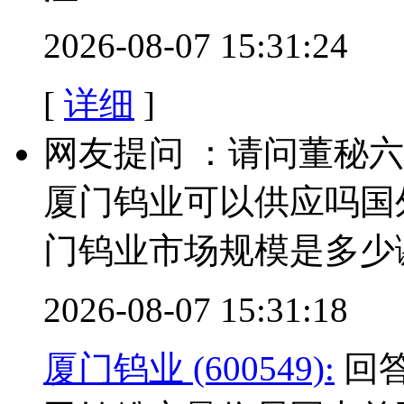
2026-08-07 15:31:24
[
详细
]
网友提问 ：请问董秘
厦门钨业可以供应吗国
门钨业市场规模是多少
2026-08-07 15:31:18
厦门钨业 (600549):
回答