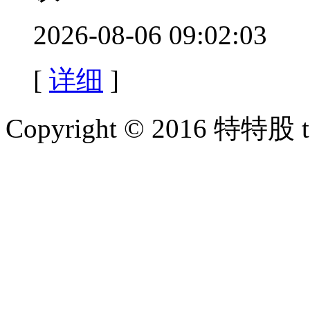
2026-08-06 09:02:03
[
详细
]
Copyright © 2016 特特股 te