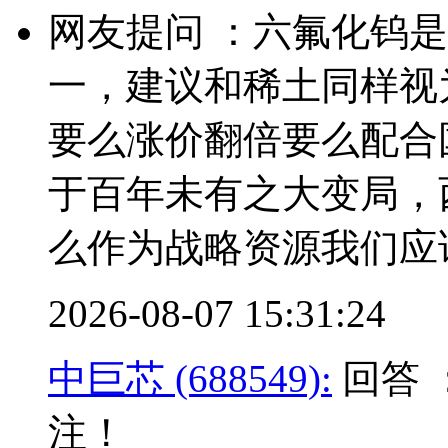
网友提问 ：六氟化钨
一，建议和稀土同样视
要么涨价翻倍要么配合
于百年未有之大变局，
么作为战略资源我们应
2026-08-07 15:31:24
中巨芯 (688549):
回答 
注！