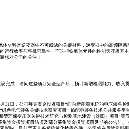
氧体材料是逆变器中不可或缺的关键材料，逆变器中的高频隔离
的运行效率与整机可靠性，而这些铁氧体元件的性能天花板基本
谢您对公司的关注！
7年陆续建设完成，请问这些项目完全达产后，预计新增检测能力、收
年5月31日，公司募集资金投资项目“面向新能源系统的电气装备
“绿色电气装备关键技术研究项目”“输配电装备技术公共服务平
新型环保变压器关键技术研究与检测基地建设（沈阳）项目”等五个
部分募集资金投资项目结项及部分募集资金投资项目延期的公告》
素影响，目前暂不具备精确量化披露条件，公司将在后续定期报