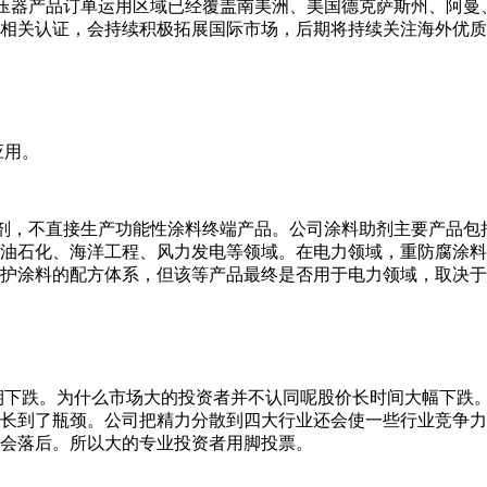
变压器产品订单运用区域已经覆盖南美洲、美国德克萨斯州、阿曼
相关认证，会持续积极拓展国际市场，后期将持续关注海外优质
应用。
助剂，不直接生产功能性涂料终端产品。公司涂料助剂主要产品包
油石化、海洋工程、风力发电等领域。在电力领域，重防腐涂料
护涂料的配方体系，但该等产品最终是否用于电力领域，取决于
期下跌。为什么市场大的投资者并不认同呢股价长时间大幅下跌
长到了瓶颈。公司把精力分散到四大行业还会使一些行业竞争力
会落后。所以大的专业投资者用脚投票。