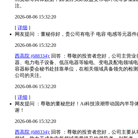
注。
2026-08-06 15:32:20
[
详细
]
网友提问 ：董秘你好，贵公司有电子 电容 电感等元器
2026-08-06 15:32:20
西高院 (688334):
回答 ：尊敬的投资者您好，公司主营
器、电力电子设备、低压电器等输电、变电及配电领域电
容器标委会秘书处挂靠单位，在相关领域具备领先的检测
公司的关注。
2026-08-06 15:32:20
[
详细
]
网友提问 ：尊敬的董秘您好！Ai科技浪潮带动国内半
谢！
2026-08-06 15:32:20
西高院 (688334):
回答 ：尊敬的投资者您好，公司主要