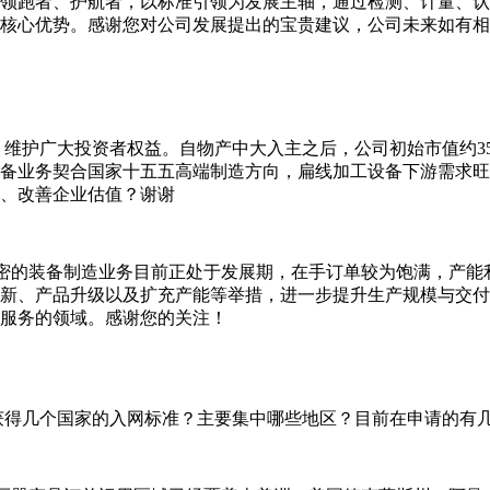
领跑者、护航者，以标准引领为发展主轴，通过检测、计量、认
核心优势。感谢您对公司发展提出的宝贵建议，公司未来如有相
维护广大投资者权益。自物产中大入主之后，公司初始市值约35
备业务契合国家十五五高端制造方向，扁线加工设备下游需求旺
、改善企业估值？谢谢
精密的装备制造业务目前正处于发展期，在手订单较为饱满，产能
新、产品升级以及扩充产能等举措，进一步提升生产规模与交付
服务的领域。感谢您的关注！
获得几个国家的入网标准？主要集中哪些地区？目前在申请的有