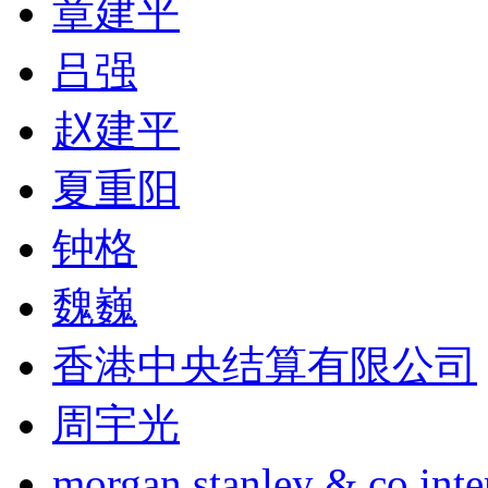
章建平
吕强
赵建平
夏重阳
钟格
魏巍
香港中央结算有限公司
周宇光
morgan stanley & co