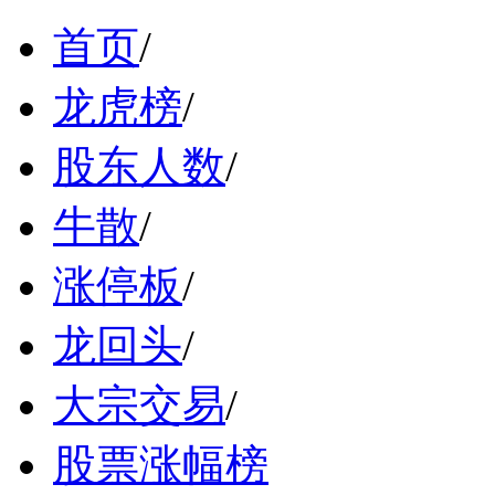
首页
/
龙虎榜
/
股东人数
/
牛散
/
涨停板
/
龙回头
/
大宗交易
/
股票涨幅榜