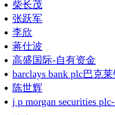
柴长茂
张跃军
李欣
蒋仕波
高盛国际-自有资金
barclays bank plc巴
陈世辉
j p morgan securities