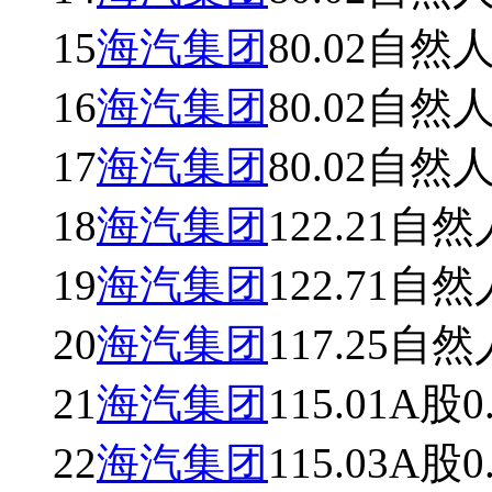
15
海汽集团
80.02
自然
16
海汽集团
80.02
自然
17
海汽集团
80.02
自然
18
海汽集团
122.21
自然
19
海汽集团
122.71
自然
20
海汽集团
117.25
自然
21
海汽集团
115.01
A股
0
22
海汽集团
115.03
A股
0