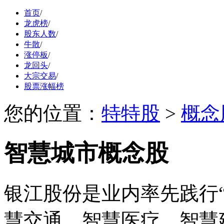
首页
/
龙虎榜
/
股东人数
/
牛散
/
涨停板
/
龙回头
/
大宗交易
/
股票涨幅榜
您的位置：
特特股
>
概念
智慧城市概念股
银江股份是业内率先践行“
慧交通、智慧医疗、智慧