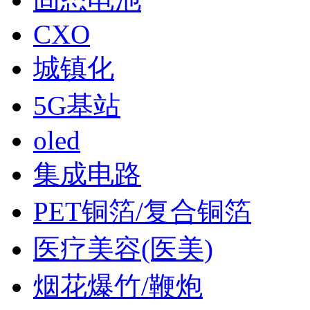
CXO
城镇化
5G基站
oled
集成电路
PET铜箔/复合铜箔
医疗美容(医美)
烟花爆竹/鞭炮