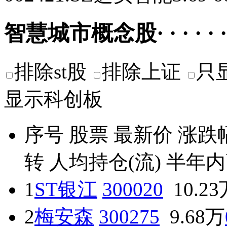
智慧城市概念股· · · · · ·
排除st股
排除上证
只
显示科创板
序号
股票
最新价
涨跌
转
人均持仓(流)
半年内
1
ST银江
300020
10.2
2
梅安森
300275
9.68万