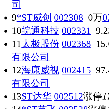
司
9
*ST威创
002308
0万
0
10
皖通科技
002331
9.
11
太极股份
002368
15
有限公司
12
海康威视
002415
97
有限公司
13
ST达华
002512
涨停
1