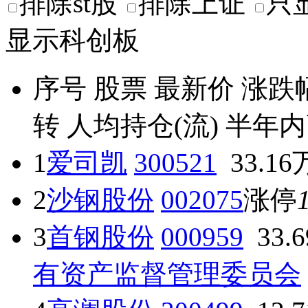
排除st股
排除上证
只
显示科创板
序号
股票
最新价
涨跌
转
人均持仓(流)
半年内
1
爱司凯
300521
33.16
2
沙钢股份
002075
涨停
3
首钢股份
000959
33.
有资产监督管理委员会