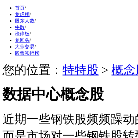
首页
/
龙虎榜
/
股东人数
/
牛散
/
涨停板
/
龙回头
/
大宗交易
/
股票涨幅榜
您的位置：
特特股
>
概念
数据中心概念股
近期一些钢铁股频频躁动
而是市场对一些钢铁股转