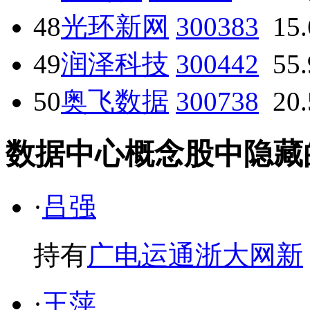
48
光环新网
300383
15
49
润泽科技
300442
55
50
奥飞数据
300738
20
数据中心概念股中隐藏的牛散· 
·
吕强
持有
广电运通
浙大网新
·
王萍