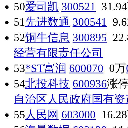
50
爱司凯
300521
31.9
51
先进数通
300541
9.
52
铜牛信息
300895
22
经营有限责任公司
53
*ST富润
600070
0万
54
北投科技
600936
涨
自治区人民政府国有资
55
人民网
603000
16.2