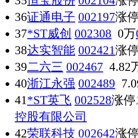
35
恒宝股份
002104
涨
36
证通电子
002197
涨
37
*ST威创
002308
0万
38
达实智能
002421
涨
39
二六三
002467
4.82
40
浙江永强
002489
7.
41
*ST英飞
002528
涨停
控股有限公司
42
荣联科技
002642
涨