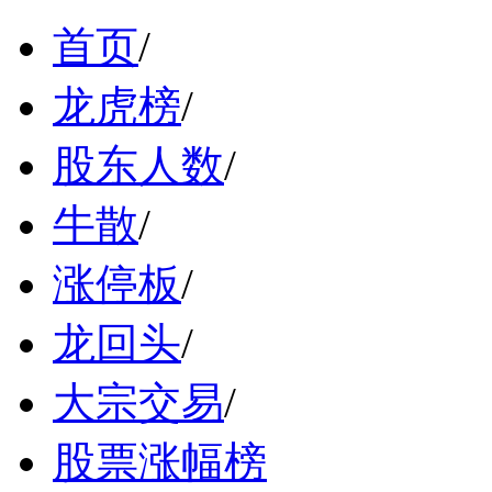
首页
/
龙虎榜
/
股东人数
/
牛散
/
涨停板
/
龙回头
/
大宗交易
/
股票涨幅榜