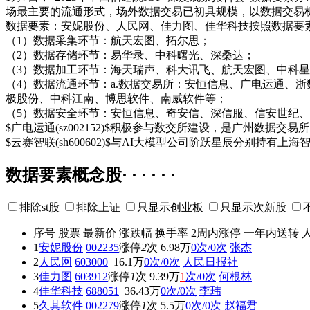
场最主要的流通形式，场外数据交易已初具规模，以数据交易
数据要素：安妮股份、人民网、佳力图、佳华科技按照数据要
（1）数据采集环节：航天宏图、拓尔思；
（2）数据存储环节：易华录、中科曙光、深桑达；
（3）数据加工环节：海天瑞声、科大讯飞、航天宏图、中科
（4）数据流通环节：a.数据交易所：安恒信息、广电运通、浙
极股份、中科江南、博思软件、南威软件等；
（5）数据安全环节：安恒信息、奇安信、深信服、信安世纪
$广电运通(sz002152)$积极参与数交所建设，是广州数据
$云赛智联(sh600602)$与AI大模型公司阶跃星辰分别持有上
数据要素概念股· · · · · ·
排除st股
排除上证
只显示创业板
只显示次新股
序号
股票
最新价
涨跌幅
换手率
2周内涨停
一年内送转
1
安妮股份
002235
涨停
2
次
6.98万
0次/0次
张杰
2
人民网
603000
16.1万
0次/0次
人民日报社
3
佳力图
603912
涨停
1
次
9.39万
1
次/0次
何根林
4
佳华科技
688051
36.43万
0次/0次
李玮
5
久其软件
002279
涨停
1
次
5.5万
0次/0次
赵福君