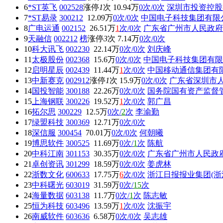
6
*ST英飞
002528
涨停
1
次
10.94万
0次/0次
深圳市投资控股
7
*ST易录
300212
12.09万
0次/0次
中国电子科技集团有限
8
广电运通
002152
26.51万
1
次/0次
广东省广州市人民政府
9
天融信
002212
榜
涨停
3
次
7.14万
0次/0次
10
科大讯飞
002230
22.14万
0次/0次
刘庆峰
11
太极股份
002368
15.6万
0次/0次
中国电子科技集团有限
12
启明星辰
002439
11.44万
1
次/0次
中国移动通信集团有
13
中新赛克
002912
涨停
1
次
15.9万
0次/0次
广东省深圳市
14
国投智能
300188
22.26万
0次/0次
国务院国有资产监督
15
上海钢联
300226
19.52万
1
次/0次
郭广昌
16
拓尔思
300229
12.5万
0次/
2
次
李渝勤
17
绿盟科技
300369
12.71万
0次/0次
18
深信服
300454
70.01万
0次/0次
何朝曦
19
博思软件
300525
11.69万
0次/
1
次
陈航
20
中科江南
301153
30.35万
0次/0次
广东省广州市人民政
21
卓创资讯
301299
18.59万
0次/0次
姜虎林
22
浙数文化
600633
17.75万
6
次/0次
浙江日报报业集团(浙
23
中科曙光
603019
31.59万
0次/
15
次
24
海量数据
603138
11.7万
0次/
1
次
陈志敏
25
恒为科技
603496
13.59万
1
次/0次
沈振宇
26
南威软件
603636
6.58万
0次/0次
吴志雄