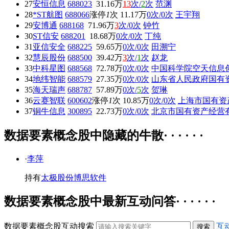
27
安恒信息
688023
31.16万
13
次/
2
次
范渊
28
*ST航图
688066
涨停
1
次
11.17万
0次/0次
王宇翔
29
安博通
688168
71.96万
3
次/0次
钟竹
30
ST信安
688201
18.68万
0次/0次
丁纯
31
亚信安全
688225
59.65万
0次/0次
田溯宁
32
慧辰股份
688500
39.42万
3
次/
1
次
赵龙
33
中科星图
688568
72.78万
0次/0次
中国科学院空天信息
34
地纬智能
688579
27.35万
0次/0次
山东省人民政府国有
35
海天瑞声
688787
57.89万
0次/
5
次
贺琳
36
云赛智联
600602
涨停
1
次
10.85万
0次/0次
上海市国有资
37
铜牛信息
300895
22.73万
0次/0次
北京市国有资产经营
数据要素概念股中隐藏的牛散· · · · · ·
·
李萍
持有
太极股份
博思软件
数据要素概念股中最新互动问答· · · · · ·
数据要素概念股互动搜索
互