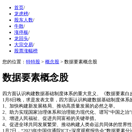
首页
/
龙虎榜
/
股东人数
/
牛散
/
涨停板
/
龙回头
/
大宗交易
/
股票涨幅榜
您的位置：
特特股
>
概念股
> 数据要素概念股
数据要素概念股
四方面认识构建数据基础制度体系的重大意义、《数据要素白皮
1月8日晚，求是发表文章，四方面认识构建数据基础制度体系
1、加快构建新发展格局、推动高质量发展的必然之举。
2、助力实现国家治理体系和治理能力现代化、谱写“中国之治
3、增进人民福祉、促进共同富裕的关键举措。
4、促进全球共同发展繁荣、推动构建人类命运共同体的世界
1月7日，“2023年中国信通院ICT+深度观察报告会”数据