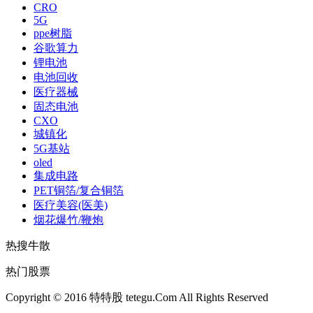
CRO
5G
ppe树脂
谷歌算力
锂电池
电池回收
医疗器械
固态电池
CXO
城镇化
5G基站
oled
集成电路
PET铜箔/复合铜箔
医疗美容(医美)
烟花爆竹/鞭炮
热搜牛散
热门股票
Copyright © 2016 特特股 tetegu.Com All Rights Reserved