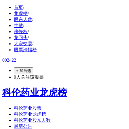
首页
/
龙虎榜
/
股东人数
/
牛散
/
涨停板
/
龙回头
/
大宗交易
/
股票涨幅榜
002422
+ 加自选
0
人关注该股票
科伦药业龙虎榜
科伦药业股票
科伦药业龙虎榜
科伦药业股东人数
最新公告