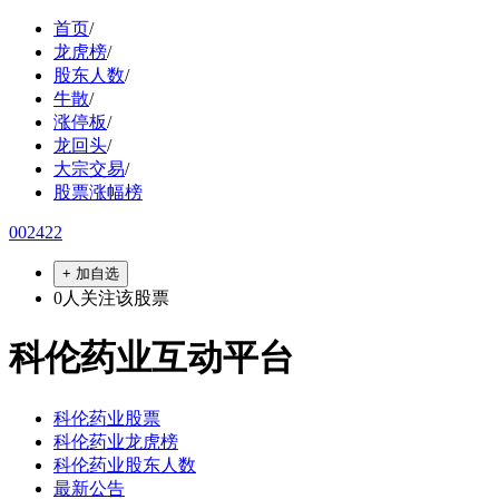
首页
/
龙虎榜
/
股东人数
/
牛散
/
涨停板
/
龙回头
/
大宗交易
/
股票涨幅榜
002422
+ 加自选
0
人关注该股票
科伦药业互动平台
科伦药业股票
科伦药业龙虎榜
科伦药业股东人数
最新公告