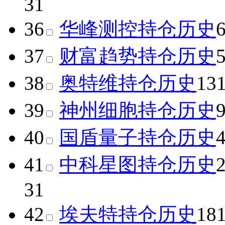
31
36
华峰测控
持仓历史
37
财富趋势
持仓历史
38
奥特维
持仓历史
13
39
神州细胞
持仓历史
40
国盾量子
持仓历史
41
中科星图
持仓历史
31
42
埃夫特
持仓历史
18