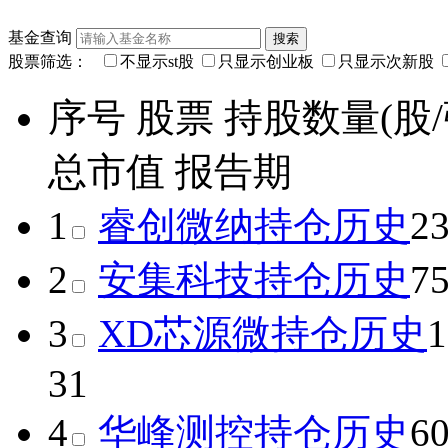
基金查询
股票筛选：
不显示st股
只显示创业板
只显示次新股
序号
股票
持股数量(股/
总市值
报告期
1
睿创微纳
持仓历史
2
2
安集科技
持仓历史
7
3
XD芯源微
持仓历史
1
31
4
华峰测控
持仓历史
6