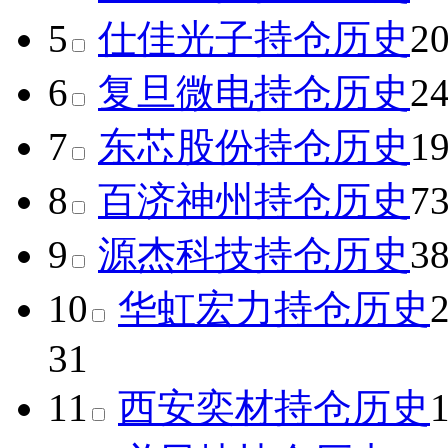
5
仕佳光子
持仓历史
2
6
复旦微电
持仓历史
2
7
东芯股份
持仓历史
1
8
百济神州
持仓历史
7
9
源杰科技
持仓历史
3
10
华虹宏力
持仓历史
31
11
西安奕材
持仓历史