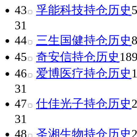
43
孚能科技
持仓历史
31
44
三生国健
持仓历史
45
奇安信
持仓历史
18
46
爱博医疗
持仓历史
31
47
仕佳光子
持仓历史
31
48
圣湘生物
持仓历史