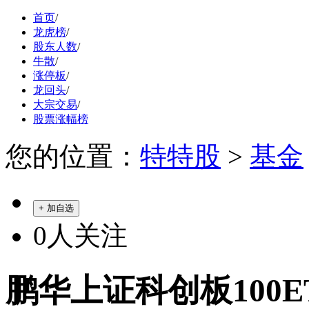
首页
/
龙虎榜
/
股东人数
/
牛散
/
涨停板
/
龙回头
/
大宗交易
/
股票涨幅榜
您的位置：
特特股
>
基金
+ 加自选
0
人关注
鹏华上证科创板100ETF 