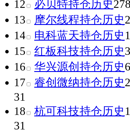
12
必贝特
持仓历史
27
13
摩尔线程
持仓历史
14
电科蓝天
持仓历史
15
红板科技
持仓历史
16
华兴源创
持仓历史
17
睿创微纳
持仓历史
31
18
杭可科技
持仓历史
31