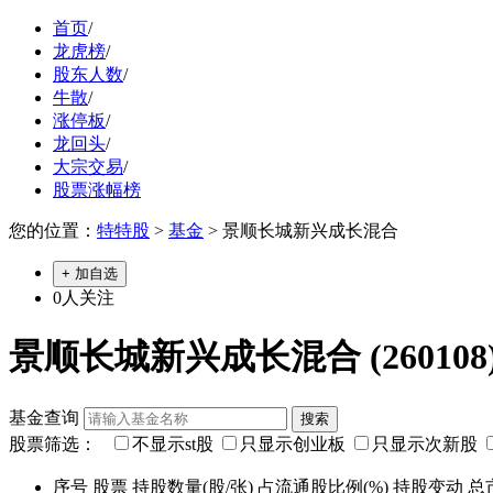
首页
/
龙虎榜
/
股东人数
/
牛散
/
涨停板
/
龙回头
/
大宗交易
/
股票涨幅榜
您的位置：
特特股
>
基金
> 景顺长城新兴成长混合
+ 加自选
0
人关注
景顺长城新兴成长混合 (260108
基金查询
股票筛选：
不显示st股
只显示创业板
只显示次新股
序号
股票
持股数量(股/张)
占流通股比例(%)
持股变动
总