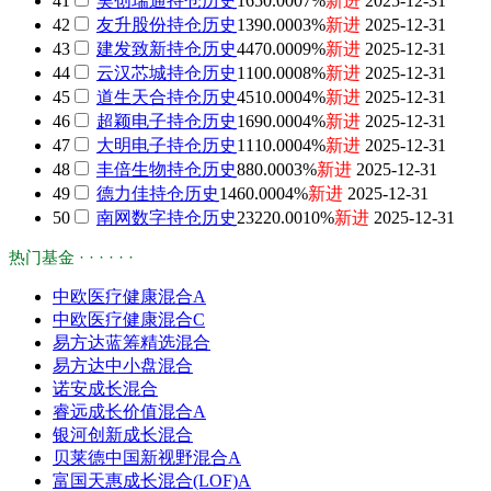
41
昊创瑞通
持仓历史
165
0.0007%
新进
2025-12-31
42
友升股份
持仓历史
139
0.0003%
新进
2025-12-31
43
建发致新
持仓历史
447
0.0009%
新进
2025-12-31
44
云汉芯城
持仓历史
110
0.0008%
新进
2025-12-31
45
道生天合
持仓历史
451
0.0004%
新进
2025-12-31
46
超颖电子
持仓历史
169
0.0004%
新进
2025-12-31
47
大明电子
持仓历史
111
0.0004%
新进
2025-12-31
48
丰倍生物
持仓历史
88
0.0003%
新进
2025-12-31
49
德力佳
持仓历史
146
0.0004%
新进
2025-12-31
50
南网数字
持仓历史
2322
0.0010%
新进
2025-12-31
热门基金 · · · · · ·
中欧医疗健康混合A
中欧医疗健康混合C
易方达蓝筹精选混合
易方达中小盘混合
诺安成长混合
睿远成长价值混合A
银河创新成长混合
贝莱德中国新视野混合A
富国天惠成长混合(LOF)A