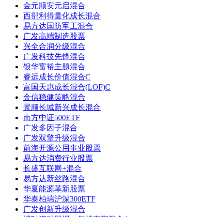
金元顺安元启混合
西部利得量化成长混合
易方达国防军工混合
广发高端制造股票
兴全合润分级混合
广发科技先锋混合
银华富裕主题混合
睿远成长价值混合C
富国天惠成长混合(LOF)C
金信稳健策略混合
景顺长城新兴成长混合
南方中证500ETF
广发多因子混合
广发双擎升级混合
前海开源公用事业股票
易方达消费行业股票
长盛互联网+混合
易方达新丝路混合
华夏能源革新股票
华泰柏瑞沪深300ETF
广发创新升级混合