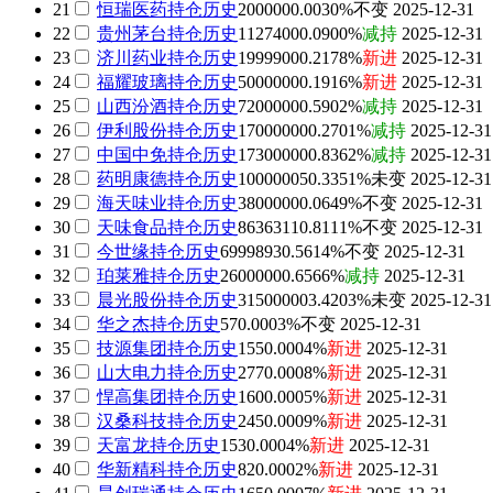
21
恒瑞医药
持仓历史
200000
0.0030%
不变
2025-12-31
22
贵州茅台
持仓历史
1127400
0.0900%
减持
2025-12-31
23
济川药业
持仓历史
1999900
0.2178%
新进
2025-12-31
24
福耀玻璃
持仓历史
5000000
0.1916%
新进
2025-12-31
25
山西汾酒
持仓历史
7200000
0.5902%
减持
2025-12-31
26
伊利股份
持仓历史
17000000
0.2701%
减持
2025-12-31
27
中国中免
持仓历史
17300000
0.8362%
减持
2025-12-31
28
药明康德
持仓历史
10000005
0.3351%
未变
2025-12-31
29
海天味业
持仓历史
3800000
0.0649%
不变
2025-12-31
30
天味食品
持仓历史
8636311
0.8111%
不变
2025-12-31
31
今世缘
持仓历史
6999893
0.5614%
不变
2025-12-31
32
珀莱雅
持仓历史
2600000
0.6566%
减持
2025-12-31
33
晨光股份
持仓历史
31500000
3.4203%
未变
2025-12-31
34
华之杰
持仓历史
57
0.0003%
不变
2025-12-31
35
技源集团
持仓历史
155
0.0004%
新进
2025-12-31
36
山大电力
持仓历史
277
0.0008%
新进
2025-12-31
37
悍高集团
持仓历史
160
0.0005%
新进
2025-12-31
38
汉桑科技
持仓历史
245
0.0009%
新进
2025-12-31
39
天富龙
持仓历史
153
0.0004%
新进
2025-12-31
40
华新精科
持仓历史
82
0.0002%
新进
2025-12-31