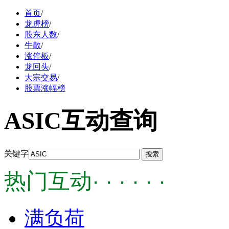
首页
/
龙虎榜
/
股东人数
/
牛散
/
涨停板
/
龙回头
/
大宗交易
/
股票涨幅榜
ASIC互动查询
关键字
热门互动· · · · · ·
满负荷