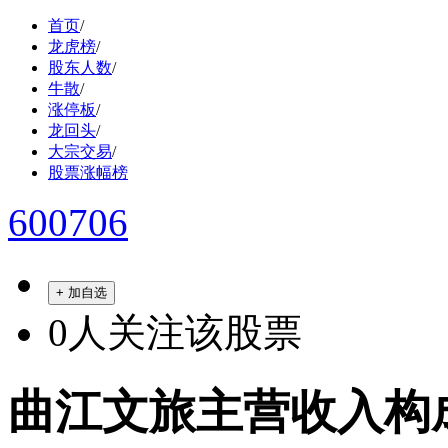
首页
/
龙虎榜
/
股东人数
/
牛散
/
涨停板
/
龙回头
/
大宗交易
/
股票涨幅榜
600706
+ 加自选
0
人关注该股票
曲江文旅主营收入构