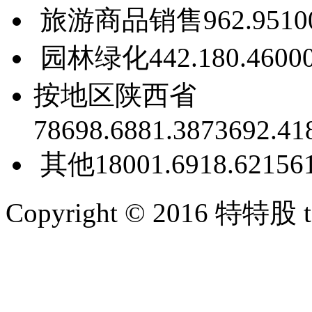
旅游商品销售
962.95
1
0
园林绿化
442.18
0.46
0
0
按地区
陕西省
78698.68
81.38
73692.41
其他
18001.69
18.62
156
Copyright © 2016 特特股 te