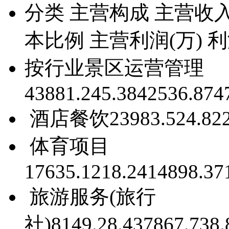
分类
主营构成
主营收入
本比例
主营利润(万)
利
按行业
景区运营管理
43881.2
45.38
42536.87
4
酒店餐饮
23983.5
24.8
2
体育项目
17635.12
18.24
14898.37
旅游服务(旅行
社)
8149.2
8.43
7867.73
8.