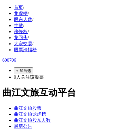
首页
/
龙虎榜
/
股东人数
/
牛散
/
涨停板
/
龙回头
/
大宗交易
/
股票涨幅榜
600706
+ 加自选
0
人关注该股票
曲江文旅互动平台
曲江文旅股票
曲江文旅龙虎榜
曲江文旅股东人数
最新公告