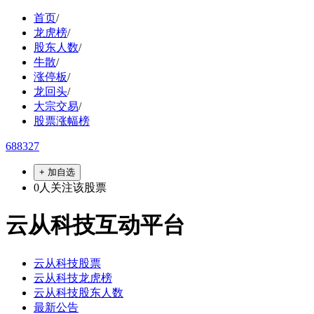
首页
/
龙虎榜
/
股东人数
/
牛散
/
涨停板
/
龙回头
/
大宗交易
/
股票涨幅榜
688327
+ 加自选
0
人关注该股票
云从科技互动平台
云从科技股票
云从科技龙虎榜
云从科技股东人数
最新公告