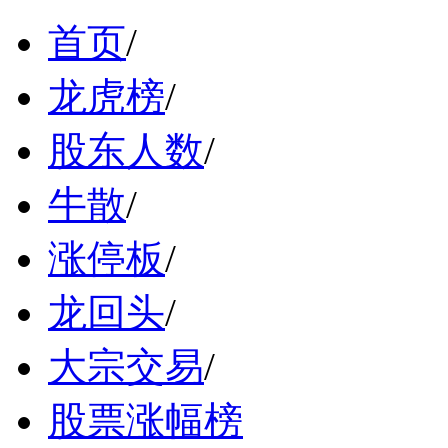
首页
/
龙虎榜
/
股东人数
/
牛散
/
涨停板
/
龙回头
/
大宗交易
/
股票涨幅榜