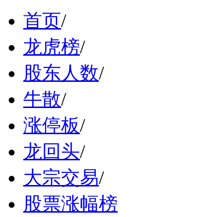
首页
/
龙虎榜
/
股东人数
/
牛散
/
涨停板
/
龙回头
/
大宗交易
/
股票涨幅榜