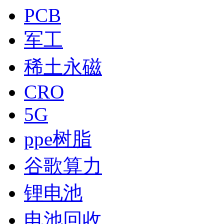
PCB
军工
稀土永磁
CRO
5G
ppe树脂
谷歌算力
锂电池
电池回收