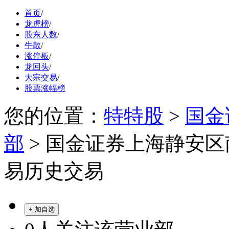
首页
/
龙虎榜
/
股东人数
/
牛散
/
涨停板
/
龙回头
/
大宗交易
/
股票涨幅榜
您的位置：
特特股
>
国金
部
> 国金证券上海静安
易历史交易
+ 加自选