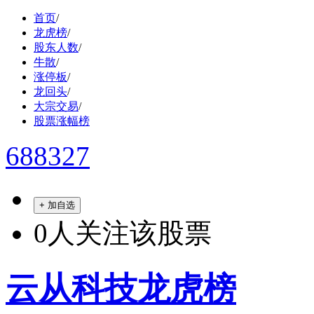
首页
/
龙虎榜
/
股东人数
/
牛散
/
涨停板
/
龙回头
/
大宗交易
/
股票涨幅榜
688327
+ 加自选
0
人关注该股票
云从科技龙虎榜