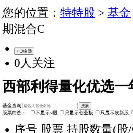
您的位置：
特特股
>
基金
期混合C
+ 加自选
0
人关注
西部利得量化优选一年持
基金查询
股票筛选：
不显示st股
只显示创业板
只显示次新股
序号
股票
持股数量(股/