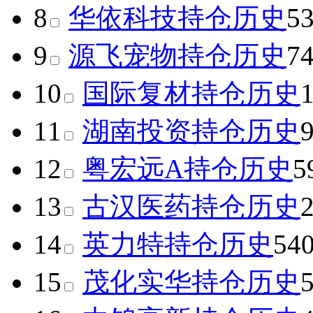
8
华依科技
持仓历史
5
9
源飞宠物
持仓历史
7
10
国际复材
持仓历史
11
湖南投资
持仓历史
12
粤宏远A
持仓历史
5
13
古汉医药
持仓历史
14
英力特
持仓历史
54
15
茂化实华
持仓历史