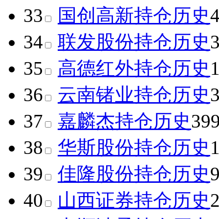
33
国创高新
持仓历史
34
联发股份
持仓历史
35
高德红外
持仓历史
36
云南锗业
持仓历史
37
嘉麟杰
持仓历史
39
38
华斯股份
持仓历史
39
佳隆股份
持仓历史
40
山西证券
持仓历史