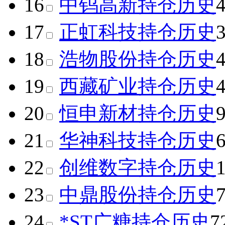
16
中钨高新
持仓历史
17
正虹科技
持仓历史
18
浩物股份
持仓历史
19
西藏矿业
持仓历史
20
恒申新材
持仓历史
21
华神科技
持仓历史
22
创维数字
持仓历史
23
中鼎股份
持仓历史
24
*ST广糖
持仓历史
7