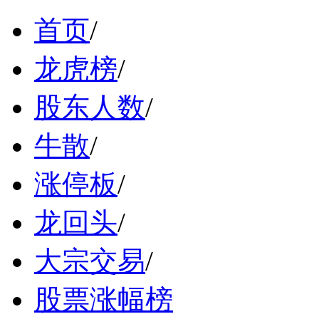
首页
/
龙虎榜
/
股东人数
/
牛散
/
涨停板
/
龙回头
/
大宗交易
/
股票涨幅榜