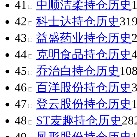
41
中顺洁柔
持仓历史
42
科士达
持仓历史
31
43
益盛药业
持仓历史
44
克明食品
持仓历史
45
乔治白
持仓历史
10
46
百洋股份
持仓历史
47
登云股份
持仓历史
48
ST麦趣
持仓历史
28
49
凤形股份
持仓历史