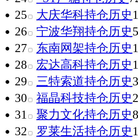
25
大庆华科
持仓历史
26
宁波华翔
持仓历史
27
东南网架
持仓历史
28
宏达高科
持仓历史
29
三特索道
持仓历史
30
福晶科技
持仓历史
31
聚力文化
持仓历史
32
罗莱生活
持仓历史