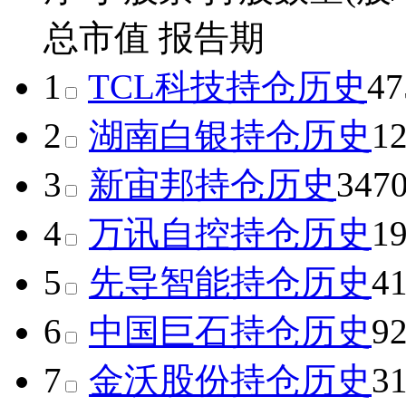
总市值
报告期
1
TCL科技
持仓历史
47
2
湖南白银
持仓历史
1
3
新宙邦
持仓历史
347
4
万讯自控
持仓历史
1
5
先导智能
持仓历史
4
6
中国巨石
持仓历史
9
7
金沃股份
持仓历史
3