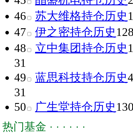
46
苏大维格
持仓历史
47
伊之密
持仓历史
12
48
立中集团
持仓历史
31
49
蓝思科技
持仓历史
31
50
广生堂
持仓历史
13
热门基金 · · · · · ·