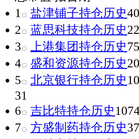
1
盐津铺子
持仓历史
4
2
蓝思科技
持仓历史
2
3
上港集团
持仓历史
7
4
盛和资源
持仓历史
2
5
北京银行
持仓历史
1
31
6
吉比特
持仓历史
107
7
方盛制药
持仓历史
3