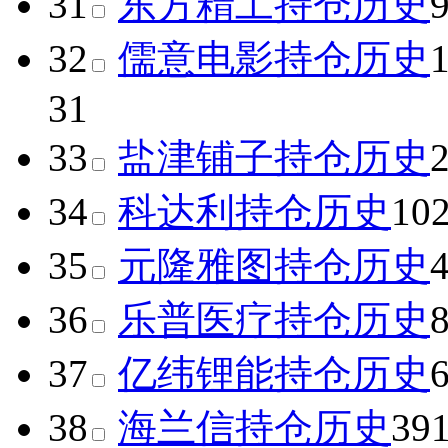
31
东方精工
持仓历史
32
儒意电影
持仓历史
31
33
盐津铺子
持仓历史
34
科达利
持仓历史
10
35
元隆雅图
持仓历史
36
乐普医疗
持仓历史
37
亿纬锂能
持仓历史
38
海兰信
持仓历史
39