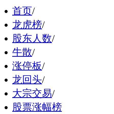
首页
/
龙虎榜
/
股东人数
/
牛散
/
涨停板
/
龙回头
/
大宗交易
/
股票涨幅榜