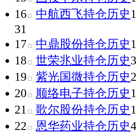
16
中航西飞
持仓历史
31
17
中鼎股份
持仓历史
18
世荣兆业
持仓历史
19
紫光国微
持仓历史
20
顺络电子
持仓历史
21
歌尔股份
持仓历史
22
恩华药业
持仓历史