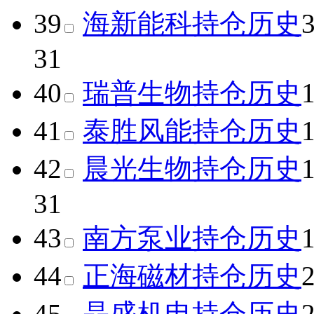
39
海新能科
持仓历史
31
40
瑞普生物
持仓历史
41
泰胜风能
持仓历史
42
晨光生物
持仓历史
31
43
南方泵业
持仓历史
44
正海磁材
持仓历史
45
晶盛机电
持仓历史