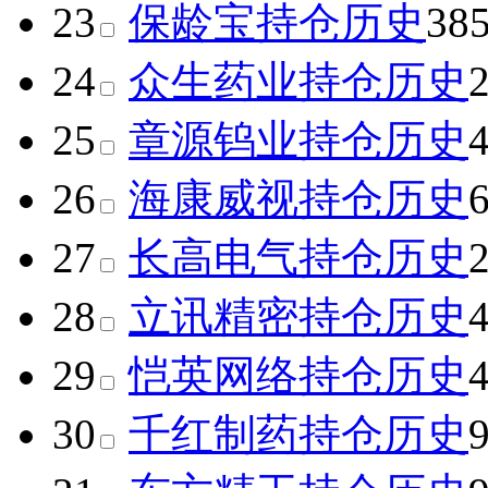
23
保龄宝
持仓历史
38
24
众生药业
持仓历史
25
章源钨业
持仓历史
26
海康威视
持仓历史
27
长高电气
持仓历史
28
立讯精密
持仓历史
29
恺英网络
持仓历史
30
千红制药
持仓历史