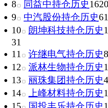
8
同益中
持仓历史
162
9
中汽股份
持仓历史
6
10
朗坤科技
持仓历史
31
11
许继电气
持仓历史
12
派林生物
持仓历史
13
丽珠集团
持仓历史
14
上峰材料
持仓历史
15
国投丰乐
持仓历史