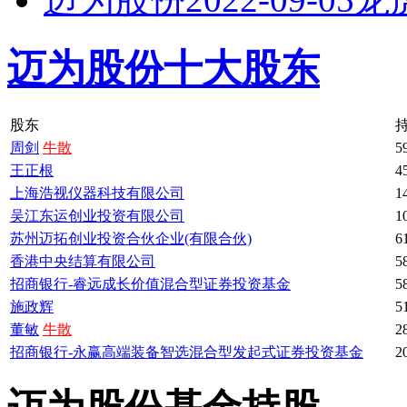
迈为股份十大股东
股东
周剑
牛散
5
王正根
4
上海浩视仪器科技有限公司
1
吴江东运创业投资有限公司
1
苏州迈拓创业投资合伙企业(有限合伙)
6
香港中央结算有限公司
5
招商银行-睿远成长价值混合型证券投资基金
5
施政辉
5
董敏
牛散
2
招商银行-永赢高端装备智选混合型发起式证券投资基金
2