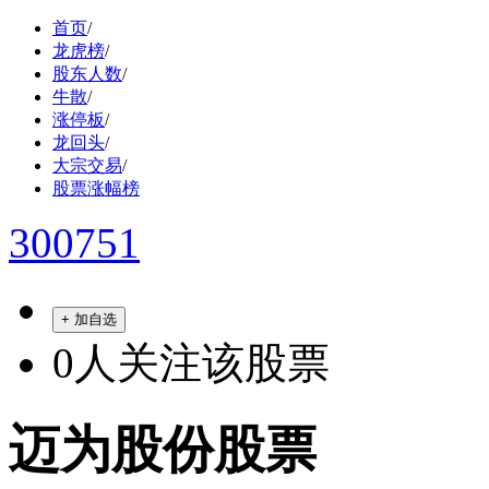
首页
/
龙虎榜
/
股东人数
/
牛散
/
涨停板
/
龙回头
/
大宗交易
/
股票涨幅榜
300751
+ 加自选
0
人关注该股票
迈为股份股票