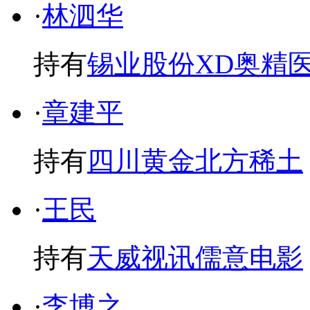
·
林泗华
持有
锡业股份
XD奥精
·
章建平
持有
四川黄金
北方稀土
·
王民
持有
天威视讯
儒意电影
·
李博之