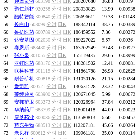
56
迎驾贡酒
603198
分时
日K
208207680
36.88
0.0019
57
聚仁新材
920258
分时
日K
208030823
13.99
0.00938
58
酷特智能
300840
分时
日K
206696611
19.38
0.01148
59
长白山
603099
分时
日K
188342114
38.75
0.00389
60
鲁抗医药
600789
分时
日K
186459552
7.36
0.00272
61
达安基因
002030
分时
日K
169227022
5.57
0.0036
62
赛恩斯
688480
分时
日K
163702549
79.48
0.00927
63
张小泉
301055
分时
日K
155119435
29.65
0.03999
64
亚虹医药
688176
分时
日K
148281502
12.41
0.00081
65
联检科技
301115
分时
日K
141861788
26.98
0.02625
66
耐普矿机
300818
分时
日K
131050126
21.15
0.00284
67
爱司凯
300521
分时
日K
130631528
23.32
0.00043
68
莱绅通灵
603900
分时
日K
120671045
5.99
0.00672
69
安邦护卫
603373
分时
日K
120326964
37.84
0.00212
70
华纳药厂
688799
分时
日K
118001418
44.00
0.00023
71
康芝药业
300086
分时
日K
113580813
6.60
0.00457
72
苑东生物
688513
分时
日K
112207181
45.66
0.00264
73
老凤祥
600612
分时
日K
109961181
35.00
0.00114