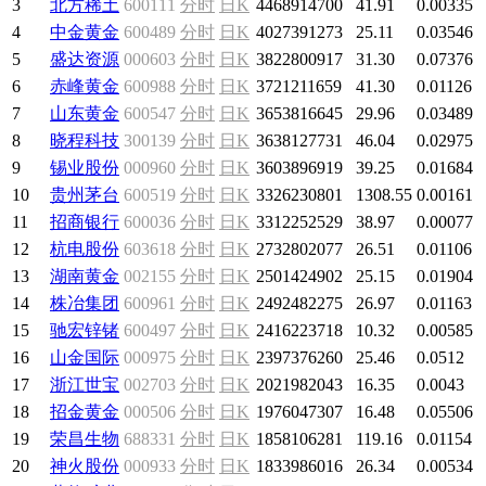
3
北方稀土
600111
分时
日K
4468914700
41.91
0.00335
4
中金黄金
600489
分时
日K
4027391273
25.11
0.03546
5
盛达资源
000603
分时
日K
3822800917
31.30
0.07376
6
赤峰黄金
600988
分时
日K
3721211659
41.30
0.01126
7
山东黄金
600547
分时
日K
3653816645
29.96
0.03489
8
晓程科技
300139
分时
日K
3638127731
46.04
0.02975
9
锡业股份
000960
分时
日K
3603896919
39.25
0.01684
10
贵州茅台
600519
分时
日K
3326230801
1308.55
0.00161
11
招商银行
600036
分时
日K
3312252529
38.97
0.00077
12
杭电股份
603618
分时
日K
2732802077
26.51
0.01106
13
湖南黄金
002155
分时
日K
2501424902
25.15
0.01904
14
株冶集团
600961
分时
日K
2492482275
26.97
0.01163
15
驰宏锌锗
600497
分时
日K
2416223718
10.32
0.00585
16
山金国际
000975
分时
日K
2397376260
25.46
0.0512
17
浙江世宝
002703
分时
日K
2021982043
16.35
0.0043
18
招金黄金
000506
分时
日K
1976047307
16.48
0.05506
19
荣昌生物
688331
分时
日K
1858106281
119.16
0.01154
20
神火股份
000933
分时
日K
1833986016
26.34
0.00534