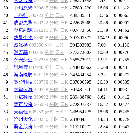
38
索菱股份
002766
分时
日K
548274348
4.43
0.00911
39
中船汉光
300847
分时
日K
476801220
16.06
0.11142
40
一品红
300723
分时
日K
438335318
36.46
0.00663
41
成都先导
688222
分时
日K
422635369
30.88
0.00097
42
金房能源
001210
分时
日K
407473458
21.78
0.04762
43
热景生物
688068
分时
日K
395365372
104.19
0.00096
44
威派格
603956
分时
日K
394393983
7.00
0.01156
45
潮宏基
002345
分时
日K
377273603
10.69
0.00376
46
永安药业
002365
分时
日K
358573912
12.91
0.01255
47
昂利康
002940
分时
日K
344085662
25.68
0.0043
48
海南橡胶
601118
分时
日K
343434254
5.33
0.00377
49
赛分科技
688758
分时
日K
337806595
26.30
0.00535
50
幸福蓝海
300528
分时
日K
307481710
14.11
0.0093
51
中赋科技
300692
分时
日K
289488768
8.62
0.01412
52
菜百股份
605599
分时
日K
272897237
16.57
0.02474
53
天德钰
688252
分时
日K
246954725
18.96
0.05745
54
沧州大化
600230
分时
日K
233084311
14.23
0.00779
55
甬金股份
603995
分时
日K
215210275
22.84
0.01647