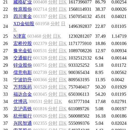
21
藏格矿业
000408
分时
日K
1617396077
86.79
0.00254
22
牧原股份
002714
分时
日K
1568114931
38.37
0.00026
23
四川黄金
001337
分时
日K
1507054132
45.01
0.04021
XD金钼股
601958
分时
日
24
1496392837
22.87
0.01105
K
25
N津富
603468
分时
日K
1230281207
37.49
1.14719
26
宏桥控股
002379
分时
日K
1171775910
18.86
0.00106
27
豫光金铅
600531
分时
日K
1089708226
12.97
0.00934
28
交通银行
601328
分时
日K
1032512132
6.94
0.00144
29
锌业股份
000751
分时
日K
933325252
5.18
0.01172
30
儒意电影
002739
分时
日K
900365434
8.95
0.00562
31
宁波韵升
600366
分时
日K
809563195
11.95
0.0042
32
万邦医药
301520
分时
日K
757040417
50.20
0.01929
33
福达合金
603045
分时
日K
650306113
54.20
0.01195
34
优博讯
300531
分时
日K
613777104
17.68
0.02791
35
京沪高铁
601816
分时
日K
611089726
5.08
0.00197
36
杭州银行
600926
分时
日K
560088502
16.18
0.00186
37
兴民智通
002355
分时
日K
555099376
5.04
0.02024