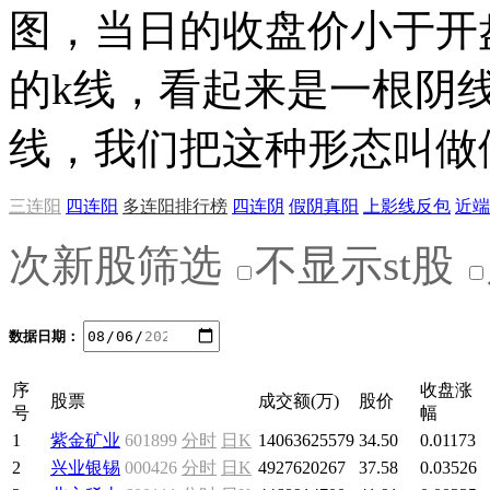
图，当日的收盘价小于开
的k线，看起来是一根阴
线，我们把这种形态叫做
三连阳
四连阳
多连阳排行榜
四连阴
假阴真阳
上影线反包
近端
次新股筛选
不显示st股
数据日期：
序
收盘涨
股票
成交额(万)
股价
号
幅
1
紫金矿业
601899
分时
日K
14063625579
34.50
0.01173
2
兴业银锡
000426
分时
日K
4927620267
37.58
0.03526