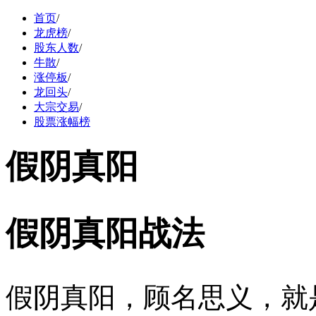
首页
/
龙虎榜
/
股东人数
/
牛散
/
涨停板
/
龙回头
/
大宗交易
/
股票涨幅榜
假阴真阳
假阴真阳战法
假阴真阳，顾名思义，就