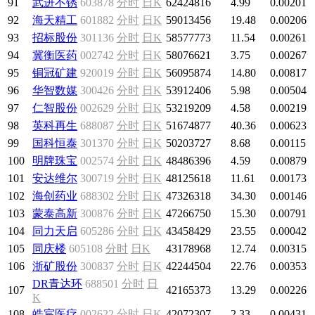
91
武进不锈
603878
分时
日K
62424816
4.99
0.00201
92
海天精工
601882
分时
日K
59013456
19.48
0.00206
93
招标股份
301136
分时
日K
58577773
11.54
0.00261
94
冀衡医药
002742
分时
日K
58076621
3.75
0.00267
95
铜冠矿建
920019
分时
日K
56095874
14.80
0.00817
96
华智数媒
300426
分时
日K
53912406
5.98
0.00504
97
仁智股份
002629
分时
日K
53219209
4.58
0.00219
98
英科再生
688087
分时
日K
51674877
40.36
0.00623
99
国科恒泰
301370
分时
日K
50203727
8.68
0.00115
100
明牌珠宝
002574
分时
日K
48486396
4.59
0.00879
101
安达维尔
300719
分时
日K
48125618
11.61
0.00173
102
海创药业
688302
分时
日K
47326318
34.30
0.00146
103
蒙泰高新
300876
分时
日K
47266750
15.30
0.00791
104
同力天启
605286
分时
日K
43458429
23.55
0.00042
105
同庆楼
605108
分时
日K
43178968
12.74
0.00315
106
浙矿股份
300837
分时
日K
42244504
22.76
0.00353
DR青达环
688501
分时
日
107
42165373
13.29
0.00226
K
108
皓宸医疗
002622
分时
日K
42072307
2.33
0.00431