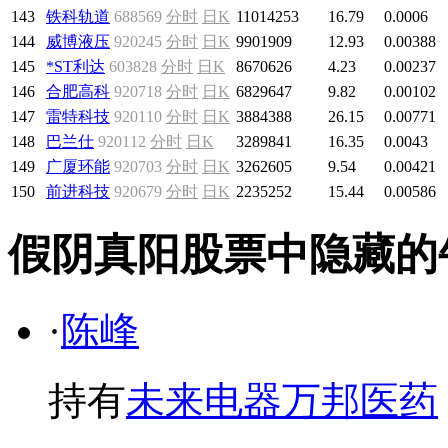
143
铁科轨道
688569
分时
日K
11014253
16.79
0.0006
144
威博液压
920245
分时
日K
9901909
12.93
0.00388
145
*ST利达
603828
分时
日K
8670626
4.23
0.00237
146
合肥高科
920718
分时
日K
6829647
9.82
0.00102
147
雷特科技
920110
分时
日K
3884388
26.15
0.00771
148
巴兰仕
920112
分时
日K
3289841
16.35
0.0043
149
广厦环能
920703
分时
日K
3262605
9.54
0.00421
150
前进科技
920679
分时
日K
2235252
15.44
0.00586
假阴真阳股票中隐藏的
·
陈峰
持有
未来电器
万邦医药