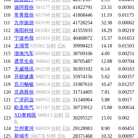
109
迪阿股份
301177
分时
日K
41822791
23.31
0.00301
110
常青股份
603768
分时
日K
41808446
11.19
0.01175
111
九华旅游
603199
分时
日K
41728254
32.38
0.00062
112
海阳科技
603382
分时
日K
41555935
18.29
0.00219
113
宁波色母
301019
分时
日K
40468072
15.37
0.01653
114
太湖雪
920262
分时
日K
39998423
14.18
0.01503
115
渤海汽车
600960
分时
日K
38709106
4.00
0.00251
116
透景生命
300642
分时
日K
38705487
12.88
0.00704
117
天威视讯
002238
分时
日K
36303102
6.14
0.00163
118
开能健康
300272
分时
日K
35974156
5.62
0.00357
119
百川畅银
300614
分时
日K
31987610
10.47
0.01257
120
北鼎股份
300824
分时
日K
31714405
7.81
0.00257
121
广济药业
000952
分时
日K
31246964
5.88
0.0017
122
欧圣电气
301187
分时
日K
30733912
15.88
0.00634
XD奥精医
688613
分时
日
123
30295527
15.01
0.002
K
124
兰州黄河
000929
分时
日K
29128983
8.90
0.00451
125
新城市
300778
分时
日K
28371468
10.32
0.00097