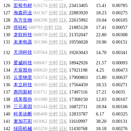
126
宏裕包材
920274
分时
日K
23413405
15.41
0.00785
127
海森药业
001367
分时
日K
22883920
18.23
0.00275
128
东方生物
688298
分时
日K
22615992
19.04
0.00105
129
倍轻松
688793
分时
日K
21885128
17.41
0.00057
130
龙软科技
688078
分时
日K
21352047
22.80
0.00308
131
未来电器
301386
分时
日K
19556028
19.96
0.00151
天润科技
920564
分时
日K
132
19263043
14.70
0.00341
133
爱威科技
688067
分时
日K
18942926
21.57
0.00093
134
天宸股份
600620
分时
日K
17921198
4.25
0.00473
135
云里物里
920374
分时
日K
17900803
15.80
0.00637
136
本立科技
301065
分时
日K
17564459
18.53
0.00271
137
惠同新材
920751
分时
日K
17497116
17.21
0.0035
138
戎美股份
301088
分时
日K
17308150
12.03
0.00167
139
三元基因
920344
分时
日K
16872711
18.94
0.00106
140
科美诊断
688468
分时
日K
12833787
6.17
0.00325
141
麦加芯彩
603062
分时
日K
11610997
38.20
0.00131
142
绿田机械
605259
分时
日K
11430768
18.18
0.00276