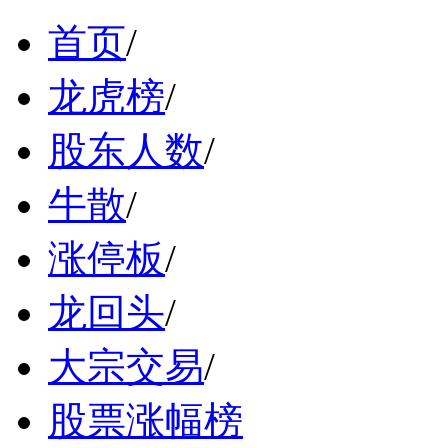
首页
/
龙虎榜
/
股东人数
/
牛散
/
涨停板
/
龙回头
/
大宗交易
/
股票涨幅榜