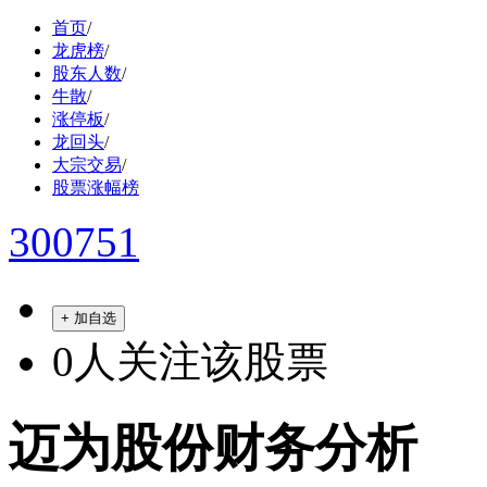
首页
/
龙虎榜
/
股东人数
/
牛散
/
涨停板
/
龙回头
/
大宗交易
/
股票涨幅榜
300751
+ 加自选
0
人关注该股票
迈为股份财务分析