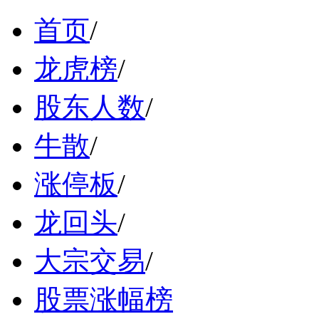
首页
/
龙虎榜
/
股东人数
/
牛散
/
涨停板
/
龙回头
/
大宗交易
/
股票涨幅榜