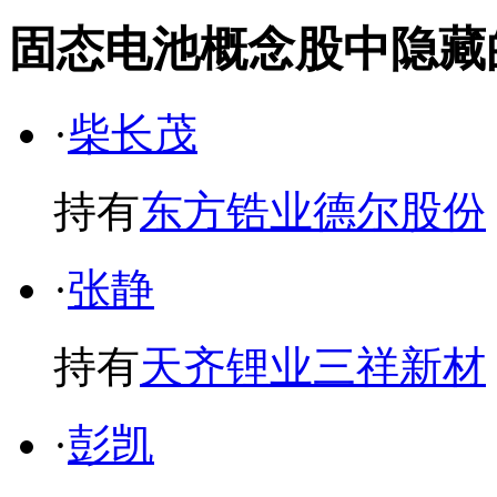
固态电池概念股中隐藏的牛散· 
·
柴长茂
持有
东方锆业
德尔股份
·
张静
持有
天齐锂业
三祥新材
·
彭凯