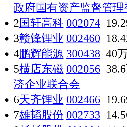
政府国有资产监督管理
2
国轩高科
002074
19.
3
赣锋锂业
002460
18.
4
鹏辉能源
300438
40
5
横店东磁
002056
38.
济企业联合会
6
天齐锂业
002466
19.
7
雄韬股份
002733
14.