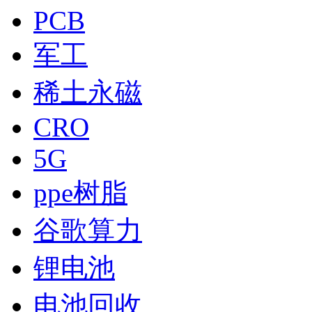
PCB
军工
稀土永磁
CRO
5G
ppe树脂
谷歌算力
锂电池
电池回收