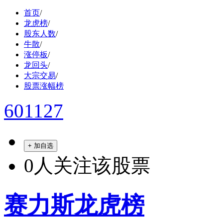
首页
/
龙虎榜
/
股东人数
/
牛散
/
涨停板
/
龙回头
/
大宗交易
/
股票涨幅榜
601127
+ 加自选
0
人关注该股票
赛力斯龙虎榜