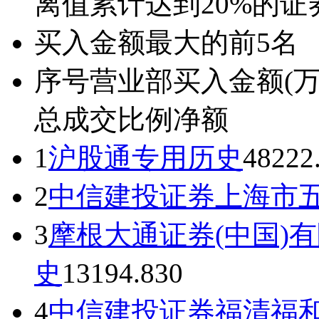
离值累计达到20%的证
买入金额最大的前5名
序号
营业部
买入金额(万
总成交比例
净额
1
沪股通专用
历史
48222
2
中信建投证券上海市
3
摩根大通证券(中国)
史
13194.83
0
4
中信建投证券福清福