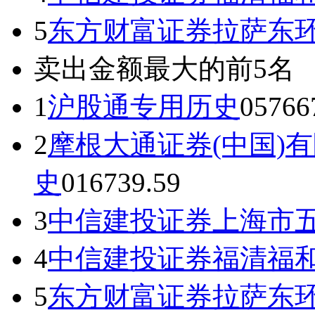
5
东方财富证券拉萨东
卖出金额最大的前5名
1
沪股通专用
历史
0
5766
2
摩根大通证券(中国)
史
0
16739.59
3
中信建投证券上海市
4
中信建投证券福清福
5
东方财富证券拉萨东