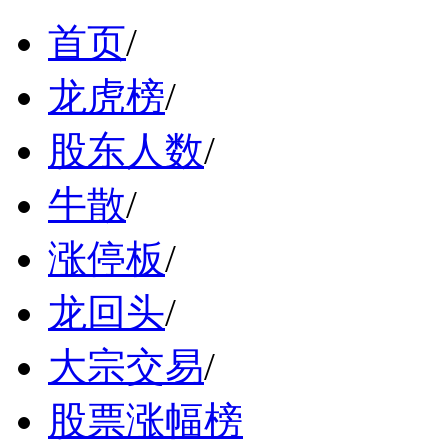
首页
/
龙虎榜
/
股东人数
/
牛散
/
涨停板
/
龙回头
/
大宗交易
/
股票涨幅榜