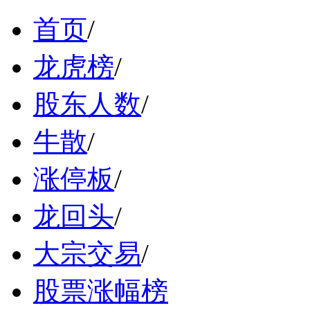
首页
/
龙虎榜
/
股东人数
/
牛散
/
涨停板
/
龙回头
/
大宗交易
/
股票涨幅榜