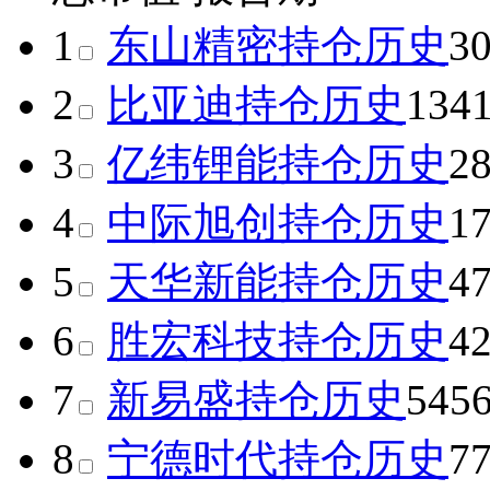
1
东山精密
持仓历史
3
2
比亚迪
持仓历史
134
3
亿纬锂能
持仓历史
2
4
中际旭创
持仓历史
1
5
天华新能
持仓历史
4
6
胜宏科技
持仓历史
4
7
新易盛
持仓历史
545
8
宁德时代
持仓历史
7