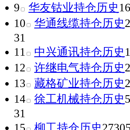
9
华友钴业
持仓历史
1
10
华通线缆
持仓历史
31
11
中兴通讯
持仓历史
12
许继电气
持仓历史
13
藏格矿业
持仓历史
14
徐工机械
持仓历史
31
15
柳工
持仓历史
2730