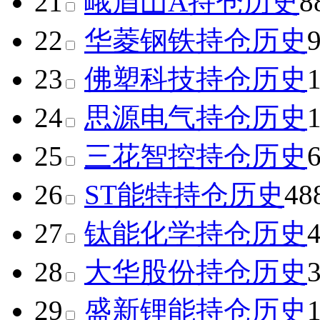
21
峨眉山A
持仓历史
8
22
华菱钢铁
持仓历史
23
佛塑科技
持仓历史
24
思源电气
持仓历史
25
三花智控
持仓历史
26
ST能特
持仓历史
48
27
钛能化学
持仓历史
28
大华股份
持仓历史
29
盛新锂能
持仓历史