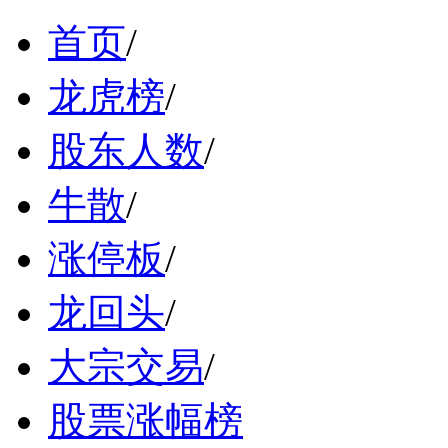
首页
/
龙虎榜
/
股东人数
/
牛散
/
涨停板
/
龙回头
/
大宗交易
/
股票涨幅榜