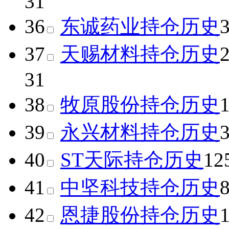
31
36
东诚药业
持仓历史
37
天赐材料
持仓历史
31
38
牧原股份
持仓历史
39
永兴材料
持仓历史
40
ST天际
持仓历史
12
41
中坚科技
持仓历史
42
恩捷股份
持仓历史