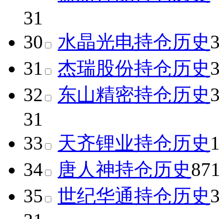
31
30
水晶光电
持仓历史
31
杰瑞股份
持仓历史
32
东山精密
持仓历史
31
33
天齐锂业
持仓历史
34
唐人神
持仓历史
87
35
世纪华通
持仓历史