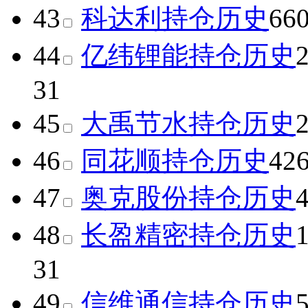
43
科达利
持仓历史
66
44
亿纬锂能
持仓历史
31
45
大禹节水
持仓历史
46
同花顺
持仓历史
42
47
奥克股份
持仓历史
48
长盈精密
持仓历史
31
49
信维通信
持仓历史