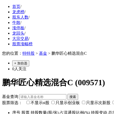
首页
/
龙虎榜
/
股东人数
/
牛散
/
涨停板
/
龙回头
/
大宗交易
/
股票涨幅榜
您的位置：
特特股
>
基金
> 鹏华匠心精选混合C
+ 加自选
0
人关注
鹏华匠心精选混合C (009571)
基金查询
股票筛选：
不显示st股
只显示创业板
只显示次新股
序号
股票
持股数量(股/张)
占流通股比例(%)
持股变动
总