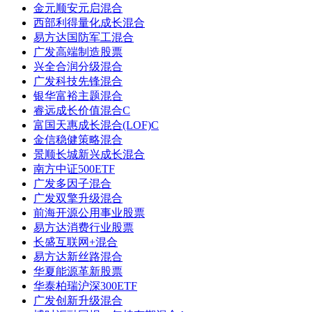
金元顺安元启混合
西部利得量化成长混合
易方达国防军工混合
广发高端制造股票
兴全合润分级混合
广发科技先锋混合
银华富裕主题混合
睿远成长价值混合C
富国天惠成长混合(LOF)C
金信稳健策略混合
景顺长城新兴成长混合
南方中证500ETF
广发多因子混合
广发双擎升级混合
前海开源公用事业股票
易方达消费行业股票
长盛互联网+混合
易方达新丝路混合
华夏能源革新股票
华泰柏瑞沪深300ETF
广发创新升级混合