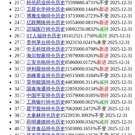
21
科伦药业
持仓历史
7559988
0.4731%
不变
2025-12-31
22
卫星化学
持仓历史
4865000
0.1444%
新进
2025-12-31
23
博雅生物
持仓历史
1373300
0.2723%
不变
2025-12-31
24
亿联网络
持仓历史
1055400
0.0833%
新进
2025-12-31
25
迈瑞医疗
持仓历史
1009225
0.0832%
减持
2025-12-31
26
ST人福
持仓历史
18141252
1.1756%
减持
2025-12-31
27
贵州茅台
持仓历史
302315
0.0241%
未变
2025-12-31
28
中天科技
持仓历史
2723500
0.0798%
新进
2025-12-31
29
海尔智家
持仓历史
2397900
0.0263%
新进
2025-12-31
30
三安光电
持仓历史
858600
0.0172%
新进
2025-12-31
31
伊利股份
持仓历史
2154900
0.0342%
新进
2025-12-31
32
赤峰黄金
持仓历史
6051500
0.3184%
不变
2025-12-31
33
昊华能源
持仓历史
4483800
0.3114%
减持
2025-12-31
34
国泰海通
持仓历史
2285920
0.0134%
新进
2025-12-31
35
中国平安
持仓历史
3357900
0.0185%
增持
2025-12-31
36
工商银行
持仓历史
8973600
0.0025%
减持
2025-12-31
37
星宇股份
持仓历史
706200
0.2472%
不变
2025-12-31
38
大参林
持仓历史
3522953
0.3093%
不变
2025-12-31
39
药明康德
持仓历史
1020300
0.0342%
减持
2025-12-31
40
安井食品
持仓历史
550300
0.1651%
不变
2025-12-31