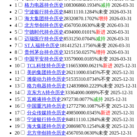
1
格力电器
持仓历史
10830686
0.1934%
减持
2026-03-31
2
宁波银行
持仓历史
8481111
0.1284%
未变
2026-03-31
3
海大集团
持仓历史
2832087
0.1702%
增持
2026-03-31
4
北方华创
持仓历史
456705
0.0630%
未变
2026-03-31
5
宁德时代
持仓历史
459400
0.0101%
新进
2026-03-31
6
迈瑞医疗
持仓历史
853125
0.0704%
减持
2026-03-31
7
ST人福
持仓历史
18141252
1.1756%
未变
2026-03-31
8
贵州茅台
持仓历史
321515
0.0257%
增持
2026-03-31
9
中国平安
持仓历史
3357900
0.0185%
未变
2026-03-31
10
TCL科技
持仓历史
11665300
0.0621%
新进
2025-12-31
11
美的集团
持仓历史
2621100
0.0345%
不变
2025-12-31
12
潍柴动力
持仓历史
5153531
0.0734%
不变
2025-12-31
13
格力电器
持仓历史
12483986
0.2229%
未变
2025-12-31
14
京东方A
持仓历史
3336400
0.0089%
不变
2025-12-31
15
五粮液
持仓历史
297273
0.0077%
减持
2025-12-31
16
中国重汽
持仓历史
1277279
0.1087%
不变
2025-12-31
17
分众传媒
持仓历史
4985000
0.0345%
新进
2025-12-31
18
宁波银行
持仓历史
8481111
0.1284%
未变
2025-12-31
19
海大集团
持仓历史
2086987
0.1254%
未变
2025-12-31
20
北方华创
持仓历史
456705
0.0630%
未变
2025-12-31