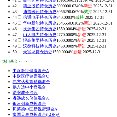
41
益丰药房
持仓历史
1396100
0.1152%
不变
2025-12-31
42
德业股份
持仓历史
309000
0.0340%
新进
2025-12-31
43
迪哲医药
持仓历史
305629
0.0670%
减持
2025-12-31
44
信通电子
持仓历史
94
0.0003%
减持
2025-12-31
45
华电新能
持仓历史
254555
0.0102%
新进
2025-12-31
46
技源集团
持仓历史
155
0.0004%
新进
2025-12-31
47
山大电力
持仓历史
277
0.0008%
新进
2025-12-31
48
悍高集团
持仓历史
160
0.0005%
新进
2025-12-31
49
汉桑科技
持仓历史
245
0.0009%
新进
2025-12-31
50
天富龙
持仓历史
153
0.0004%
新进
2025-12-31
热门基金 · · · · · ·
中欧医疗健康混合A
中欧医疗健康混合C
易方达蓝筹精选混合
易方达中小盘混合
诺安成长混合
睿远成长价值混合A
银河创新成长混合
贝莱德中国新视野混合A
富国天惠成长混合(LOF)A