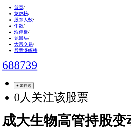
首页
/
龙虎榜
/
股东人数
/
牛散
/
涨停板
/
龙回头
/
大宗交易
/
股票涨幅榜
688739
+ 加自选
0
人关注该股票
成大生物高管持股变