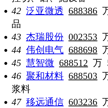
42
泛亚微透
688386
品
43
杰瑞股份
002353
44
伟创电气
688698
45
慧智微
688512
万
46
聚和材料
688503
浆料
47
移远通信
603236