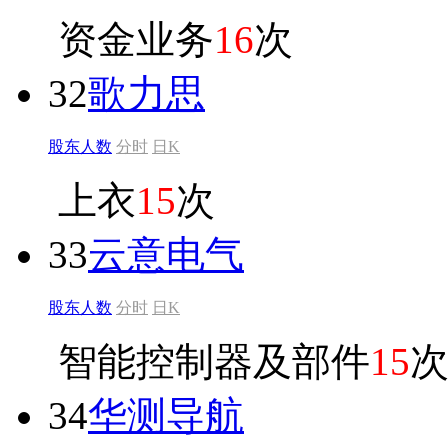
资金业务
16
次
32
歌力思
股东人数
分时
日K
上衣
15
次
33
云意电气
股东人数
分时
日K
智能控制器及部件
15
34
华测导航