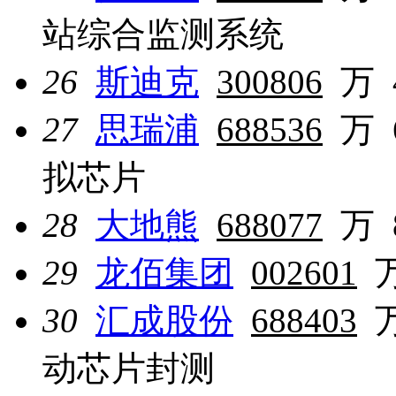
站综合监测系统
26
斯迪克
300806
万
27
思瑞浦
688536
万
拟芯片
28
大地熊
688077
万
29
龙佰集团
002601
30
汇成股份
688403
动芯片封测