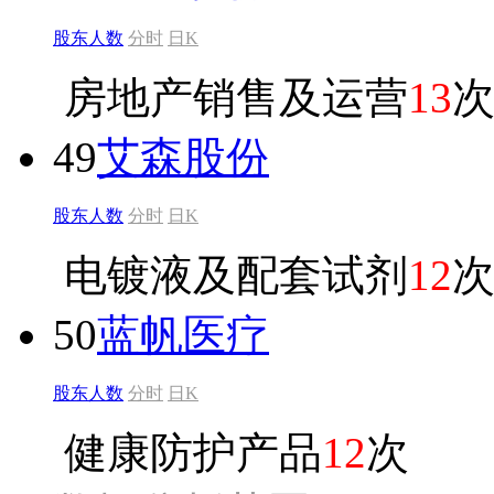
股东人数
分时
日K
房地产销售及运营
13
49
艾森股份
股东人数
分时
日K
电镀液及配套试剂
12
50
蓝帆医疗
股东人数
分时
日K
健康防护产品
12
次