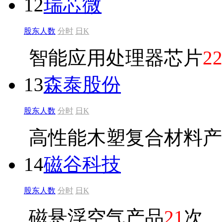
12
瑞芯微
股东人数
分时
日K
智能应用处理器芯片
2
13
森泰股份
股东人数
分时
日K
高性能木塑复合材料产
14
磁谷科技
股东人数
分时
日K
磁悬浮空气产品
21
次