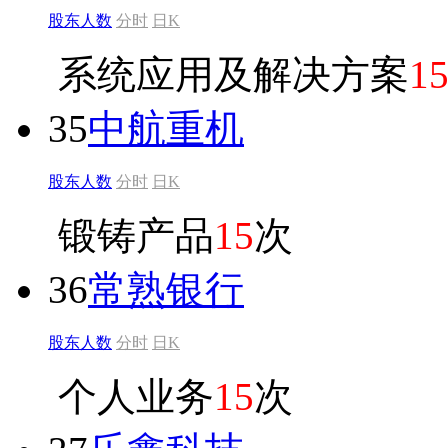
股东人数
分时
日K
系统应用及解决方案
1
35
中航重机
股东人数
分时
日K
锻铸产品
15
次
36
常熟银行
股东人数
分时
日K
个人业务
15
次