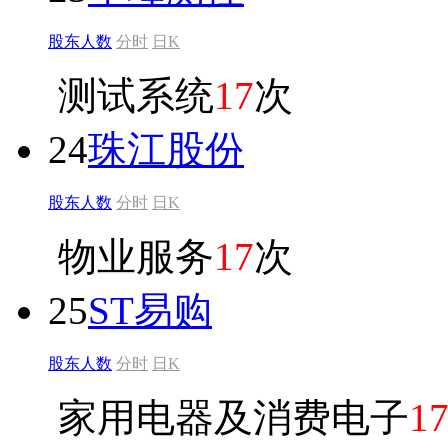
股东人数
分时
日K
测试系统
17
次
24
珠江股份
股东人数
分时
日K
物业服务
17
次
25
ST易购
股东人数
分时
日K
家用电器及消费电子
1