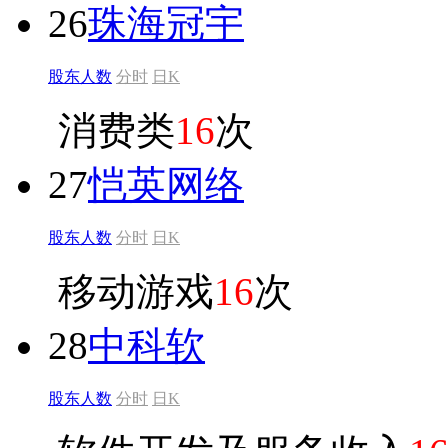
26
珠海冠宇
股东人数
分时
日K
消费类
16
次
27
恺英网络
股东人数
分时
日K
移动游戏
16
次
28
中科软
股东人数
分时
日K