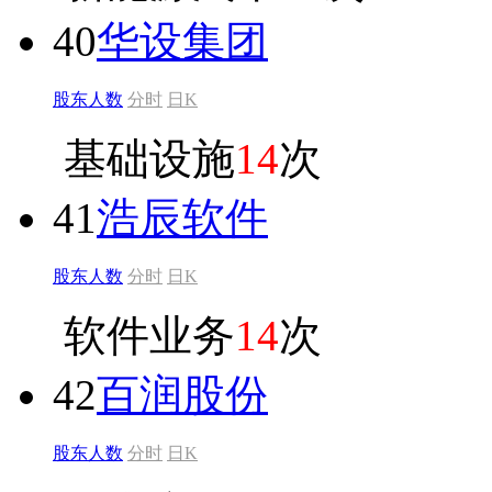
40
华设集团
股东人数
分时
日K
基础设施
14
次
41
浩辰软件
股东人数
分时
日K
软件业务
14
次
42
百润股份
股东人数
分时
日K