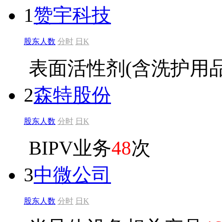
1
赞宇科技
股东人数
分时
日K
表面活性剂(含洗护用品
2
森特股份
股东人数
分时
日K
BIPV业务
48
次
3
中微公司
股东人数
分时
日K