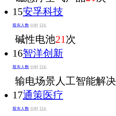
15
安孚科技
股东人数
分时
日K
碱性电池
21
次
16
智洋创新
股东人数
分时
日K
输电场景人工智能解决
17
通策医疗
股东人数
分时
日K