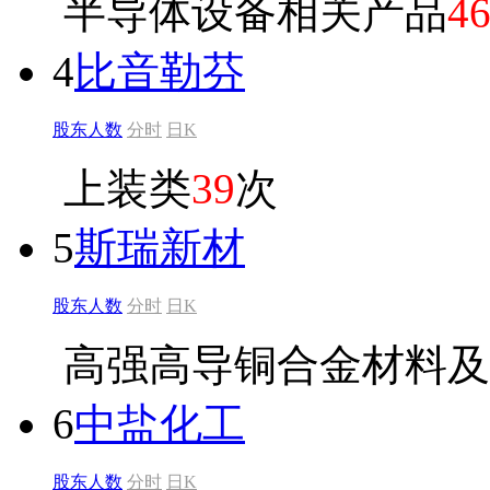
半导体设备相关产品
4
4
比音勒芬
股东人数
分时
日K
上装类
39
次
5
斯瑞新材
股东人数
分时
日K
高强高导铜合金材料及
6
中盐化工
股东人数
分时
日K