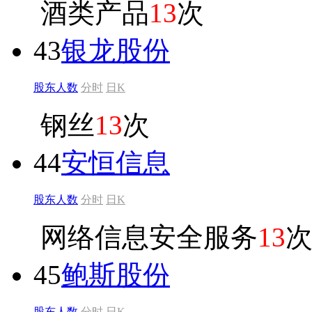
酒类产品
13
次
43
银龙股份
股东人数
分时
日K
钢丝
13
次
44
安恒信息
股东人数
分时
日K
网络信息安全服务
13
45
鲍斯股份
股东人数
分时
日K