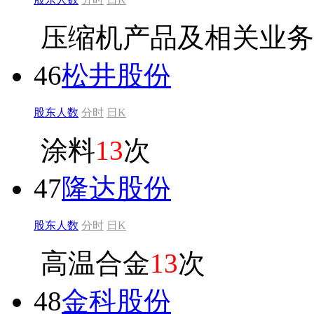
压缩机产品及相关业务
46
松井股份
股东人数
分时
日K
涂料
13
次
47
隆达股份
股东人数
分时
日K
高温合金
13
次
48
金科股份