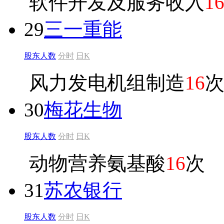
软件开发及服务收入
1
29
三一重能
股东人数
分时
日K
风力发电机组制造
16
30
梅花生物
股东人数
分时
日K
动物营养氨基酸
16
次
31
苏农银行
股东人数
分时
日K