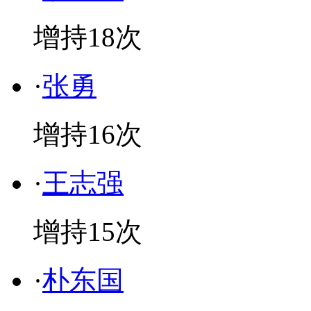
增持
18
次
·
张勇
增持
16
次
·
王志强
增持
15
次
·
朴东国