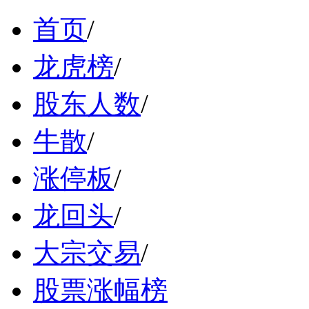
首页
/
龙虎榜
/
股东人数
/
牛散
/
涨停板
/
龙回头
/
大宗交易
/
股票涨幅榜