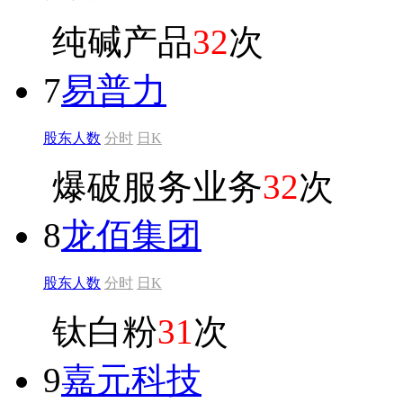
纯碱产品
32
次
7
易普力
股东人数
分时
日K
爆破服务业务
32
次
8
龙佰集团
股东人数
分时
日K
钛白粉
31
次
9
嘉元科技