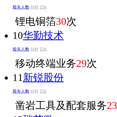
股东人数
分时
日K
锂电铜箔
30
次
10
华勤技术
股东人数
分时
日K
移动终端业务
29
次
11
新锐股份
股东人数
分时
日K
凿岩工具及配套服务
2