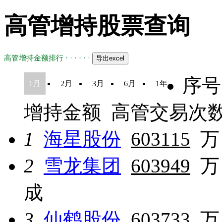
高管增持股票查询
高管增持金额排行 · · · · · ·
序号
1月
2月
3月
6月
1年
增持金额
高管交易次
1
海星股份
603115
万
2
雪龙集团
603949
万
成
3
仙鹤股份
603733
万