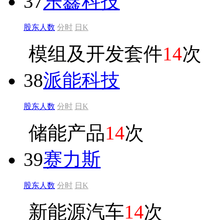
37
乐鑫科技
股东人数
分时
日K
模组及开发套件
14
次
38
派能科技
股东人数
分时
日K
储能产品
14
次
39
赛力斯
股东人数
分时
日K
新能源汽车
14
次