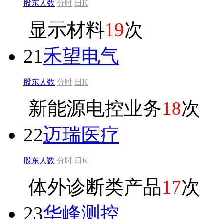
股东人数
分时
日K
显示材料
19
次
21
禾望电气
股东人数
分时
日K
新能源电控业务
18
次
22
迈瑞医疗
股东人数
分时
日K
体外诊断类产品
17
次
23
华峰测控