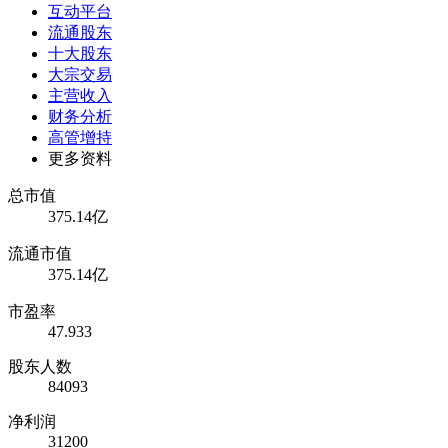
互动平台
流通股东
十大股东
大宗交易
主营收入
财务分析
高管增持
更多资料
总市值
375.14亿
流通市值
375.14亿
市盈率
47.933
股东人数
84093
净利润
31200