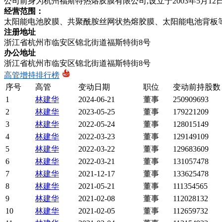
公司前身为杭州福斯特热熔胶膜有限公司,设立于2003年5月12
经营范围：
太阳能电池胶膜、共聚酰胺丝网状热熔胶膜、太阳能电池背板
注册地址
浙江省杭州市临安区锦北街道福斯特街8号
办公地址
浙江省杭州市临安区锦北街道福斯特街8号
高管增持排行榜
序号
高管
变动日期
职位
变动前持股数
1
林建华
2024-06-21
董事
250909693
2
林建华
2023-05-25
董事
179221209
3
林建华
2022-05-24
董事
128015149
4
林建华
2022-03-23
董事
129149109
5
林建华
2022-03-22
董事
129683609
6
林建华
2022-03-21
董事
131057478
7
林建华
2021-12-17
董事
133625478
8
林建华
2021-05-21
董事
111354565
9
林建华
2021-02-08
董事
112028132
10
林建华
2021-02-05
董事
112659732