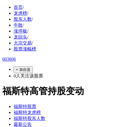
首页
/
龙虎榜
/
股东人数
/
牛散
/
涨停板
/
龙回头
/
大宗交易
/
股票涨幅榜
603806
+ 加自选
0
人关注该股票
福斯特高管持股变动
福斯特股票
福斯特龙虎榜
福斯特股东人数
最新公告