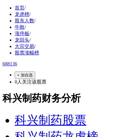
首页
/
龙虎榜
/
股东人数
/
牛散
/
涨停板
/
龙回头
/
大宗交易
/
股票涨幅榜
688136
+ 加自选
0
人关注该股票
科兴制药财务分析
科兴制药股票
科兴制药龙虎榜