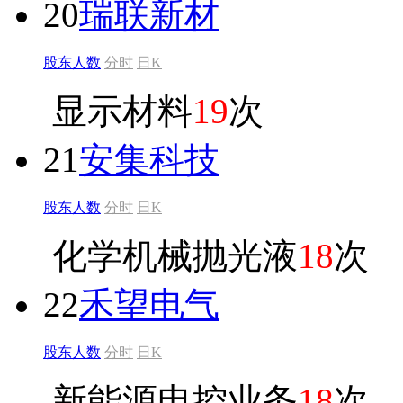
20
瑞联新材
股东人数
分时
日K
显示材料
19
次
21
安集科技
股东人数
分时
日K
化学机械抛光液
18
次
22
禾望电气
股东人数
分时
日K
新能源电控业务
18
次