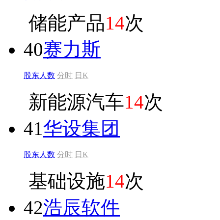
储能产品
14
次
40
赛力斯
股东人数
分时
日K
新能源汽车
14
次
41
华设集团
股东人数
分时
日K
基础设施
14
次
42
浩辰软件