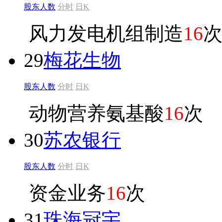
股东人数
分时
日K
风力发电机组制造
16
29
梅花生物
股东人数
分时
日K
动物营养氨基酸
16
次
30
苏农银行
股东人数
分时
日K
资金业务
16
次
31
珠海冠宇