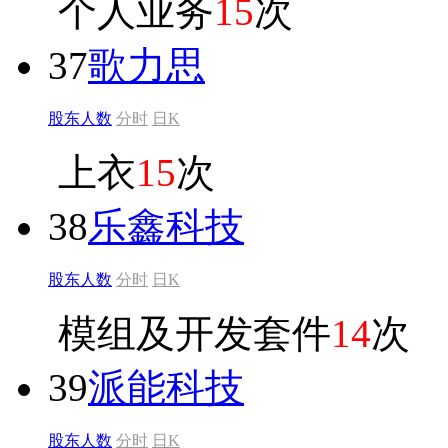
个人业务
15
次
37
歌力思
股东人数
分时
日K
上衣
15
次
38
乐鑫科技
股东人数
分时
日K
模组及开发套件
14
次
39
派能科技
股东人数
分时
日K