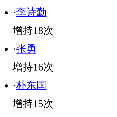
·
李诗勤
增持
18
次
·
张勇
增持
16
次
·
朴东国
增持
15
次