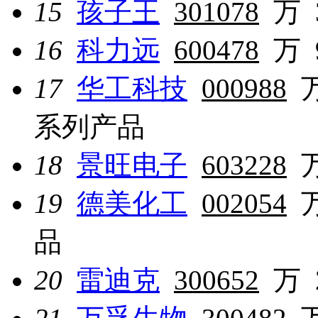
15
孩子王
301078
万
16
科力远
600478
万
17
华工科技
000988
系列产品
18
景旺电子
603228
19
德美化工
002054
品
20
雷迪克
300652
万