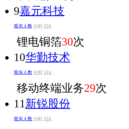
9
嘉元科技
股东人数
分时
日K
锂电铜箔
30
次
10
华勤技术
股东人数
分时
日K
移动终端业务
29
次
11
新锐股份
股东人数
分时
日K