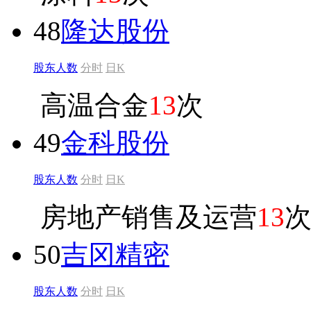
48
隆达股份
股东人数
分时
日K
高温合金
13
次
49
金科股份
股东人数
分时
日K
房地产销售及运营
13
50
吉冈精密
股东人数
分时
日K