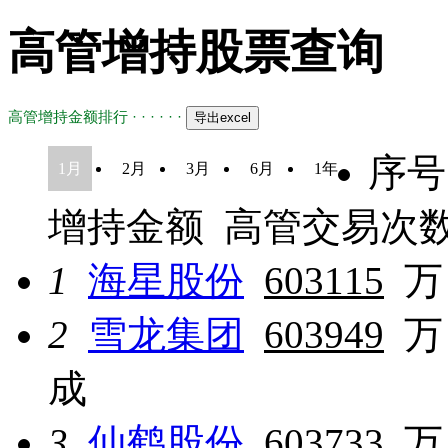
高管增持股票查询
高管增持金额排行 · · · · · ·
序号
1月
2月
3月
6月
1年
增持金额
高管交易次
1
海星股份
603115
万
2
雪龙集团
603949
万
成
3
仙鹤股份
603733
万