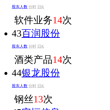
股东人数
分时
日K
软件业务
14
次
43
百润股份
股东人数
分时
日K
酒类产品
14
次
44
银龙股份
股东人数
分时
日K
钢丝
13
次