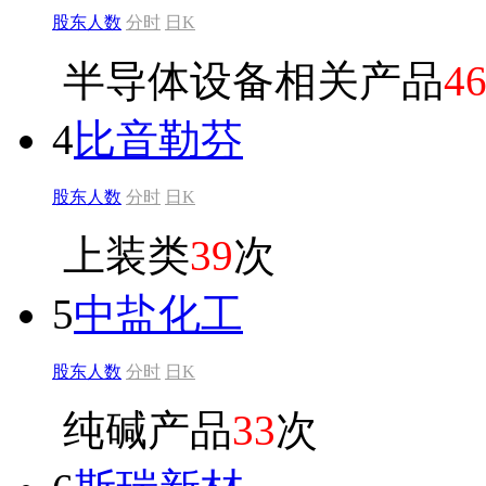
股东人数
分时
日K
半导体设备相关产品
4
4
比音勒芬
股东人数
分时
日K
上装类
39
次
5
中盐化工
股东人数
分时
日K
纯碱产品
33
次