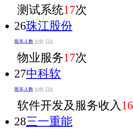
测试系统
17
次
26
珠江股份
股东人数
分时
日K
物业服务
17
次
27
中科软
股东人数
分时
日K
软件开发及服务收入
1
28
三一重能