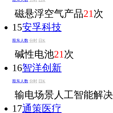
磁悬浮空气产品
21
次
15
安孚科技
股东人数
分时
日K
碱性电池
21
次
16
智洋创新
股东人数
分时
日K
输电场景人工智能解决
17
通策医疗