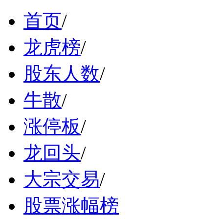
首页
/
龙虎榜
/
股东人数
/
牛散
/
涨停板
/
龙回头
/
大宗交易
/
股票涨幅榜