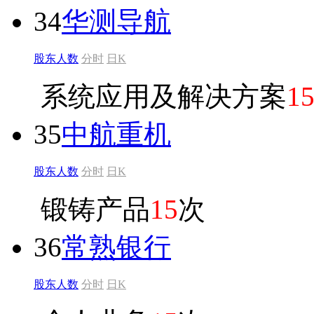
34
华测导航
股东人数
分时
日K
系统应用及解决方案
1
35
中航重机
股东人数
分时
日K
锻铸产品
15
次
36
常熟银行
股东人数
分时
日K