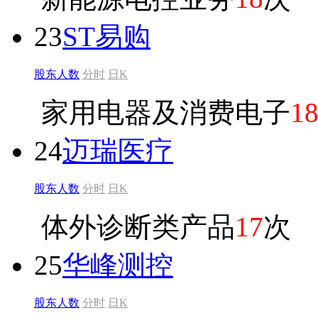
23
ST易购
股东人数
分时
日K
家用电器及消费电子
1
24
迈瑞医疗
股东人数
分时
日K
体外诊断类产品
17
次
25
华峰测控
股东人数
分时
日K