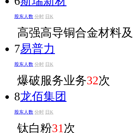
6
斯瑞新材
股东人数
分时
日K
高强高导铜合金材料及
7
易普力
股东人数
分时
日K
爆破服务业务
32
次
8
龙佰集团
股东人数
分时
日K
钛白粉
31
次