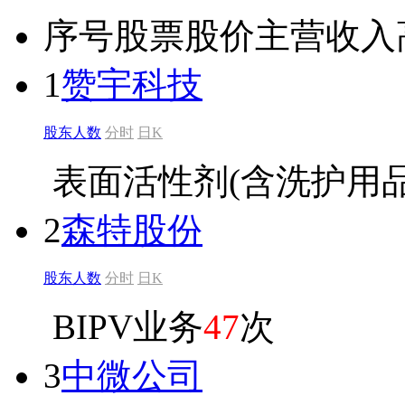
序号
股票
股价
主营收入
1
赞宇科技
股东人数
分时
日K
表面活性剂(含洗护用品
2
森特股份
股东人数
分时
日K
BIPV业务
47
次
3
中微公司