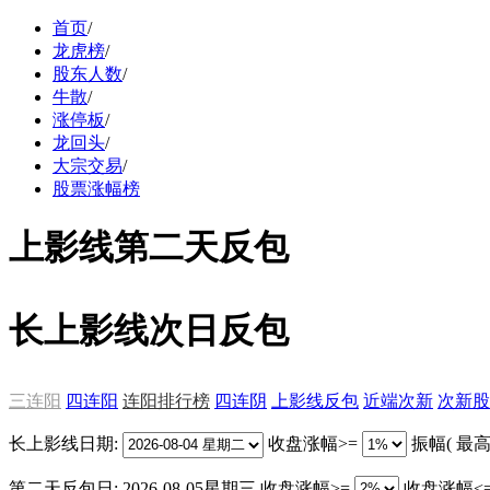
首页
/
龙虎榜
/
股东人数
/
牛散
/
涨停板
/
龙回头
/
大宗交易
/
股票涨幅榜
上影线第二天反包
长上影线次日反包
三连阳
四连阳
连阳排行榜
四连阴
上影线反包
近端次新
次新股
长上影线日期:
收盘涨幅>=
振幅( 最高
第二天反包日:
2026-08-05星期三
收盘涨幅>=
收盘涨幅<