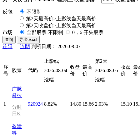
反包：
不限制
第2天最高价>上影线当天最高价
第2天收盘价>上影线当天最高价
市场：
全部股票-不限制
0，6 开头股票
连阳
、
连阴
判断日期： 2026-08-07
上影线
第2天
序
收盘
最高
收盘
最
股票
代码
2026-08-04
2026-08-05
号
价
价
价
价
涨幅
涨幅
广脉
科技
1
920924
8.82%
14.80
15.66
2.03%
15.10
15.
分时
日K
盈建
科