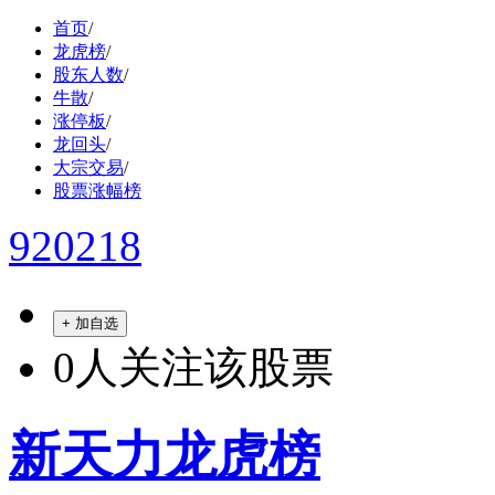
首页
/
龙虎榜
/
股东人数
/
牛散
/
涨停板
/
龙回头
/
大宗交易
/
股票涨幅榜
920218
+ 加自选
0
人关注该股票
新天力龙虎榜