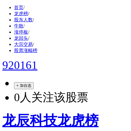
首页
/
龙虎榜
/
股东人数
/
牛散
/
涨停板
/
龙回头
/
大宗交易
/
股票涨幅榜
920161
+ 加自选
0
人关注该股票
龙辰科技龙虎榜