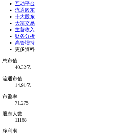
互动平台
流通股东
十大股东
大宗交易
主营收入
财务分析
高管增持
更多资料
总市值
40.32亿
流通市值
14.91亿
市盈率
71.275
股东人数
11168
净利润