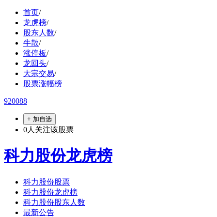
首页
/
龙虎榜
/
股东人数
/
牛散
/
涨停板
/
龙回头
/
大宗交易
/
股票涨幅榜
920088
+ 加自选
0
人关注该股票
科力股份龙虎榜
科力股份股票
科力股份龙虎榜
科力股份股东人数
最新公告