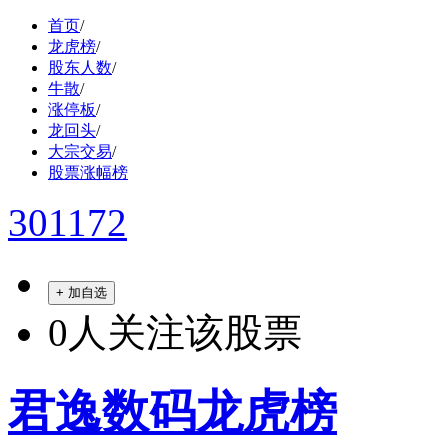
首页
/
龙虎榜
/
股东人数
/
牛散
/
涨停板
/
龙回头
/
大宗交易
/
股票涨幅榜
301172
+ 加自选
0
人关注该股票
君逸数码龙虎榜