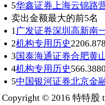
5
华鑫证券上海云锦路
卖出金额最大的前5名
1
广发证券深圳高新南
2
机构专用
历史
2206.87
3
国泰海通证券合肥黄
4
机构专用
历史
566.38
8
5
中国银河证券北京金
Copyright © 2016 特特股 te