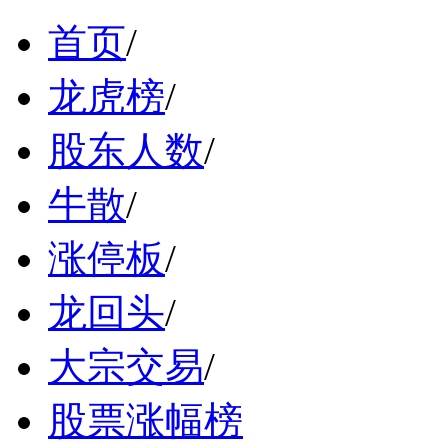
首页
/
龙虎榜
/
股东人数
/
牛散
/
涨停板
/
龙回头
/
大宗交易
/
股票涨幅榜