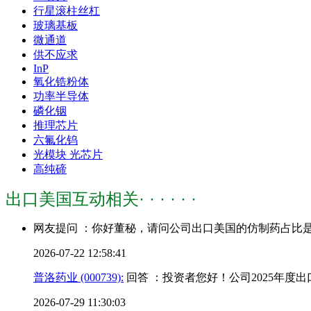
行星滚柱丝杠
玻璃基板
微通道
供不应求
InP
氧化锆粉体
功率半导体
磷化铟
推理芯片
六氟化钨
光模块 光芯片
高纯碲
出口美国互动相关· · · · · ·
网友提问 ：你好董秘，请问公司出口美国的仿制药占比
2026-07-22 12:58:41
普洛药业 (000739):
回答 ：投资者您好！公司2025年度
2026-07-29 11:30:03