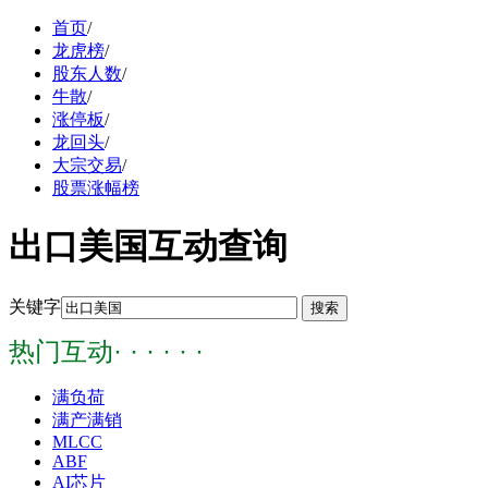
首页
/
龙虎榜
/
股东人数
/
牛散
/
涨停板
/
龙回头
/
大宗交易
/
股票涨幅榜
出口美国互动查询
关键字
热门互动· · · · · ·
满负荷
满产满销
MLCC
ABF
AI芯片