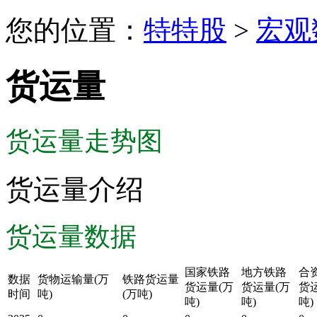
您的位置：
特特股
>
宏观
货运量
货运量走势图
货运量介绍
货运量数据
国家铁路
地方铁路
合
数据
货物运输量(万
铁路货运量
货运量(万
货运量(万
货
时间
吨)
(万吨)
吨)
吨)
吨)