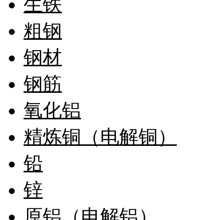
生铁
粗钢
钢材
钢筋
氧化铝
精炼铜（电解铜）
铅
锌
原铝（电解铝）