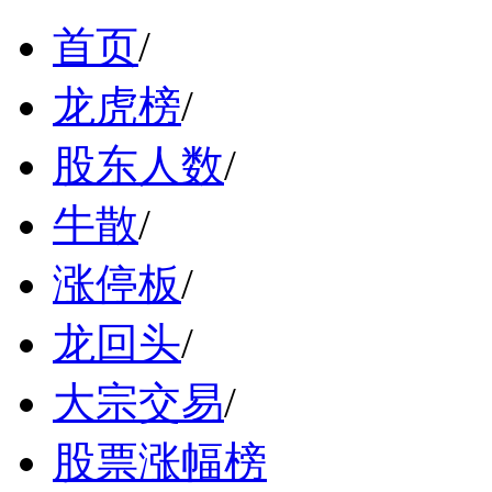
首页
/
龙虎榜
/
股东人数
/
牛散
/
涨停板
/
龙回头
/
大宗交易
/
股票涨幅榜