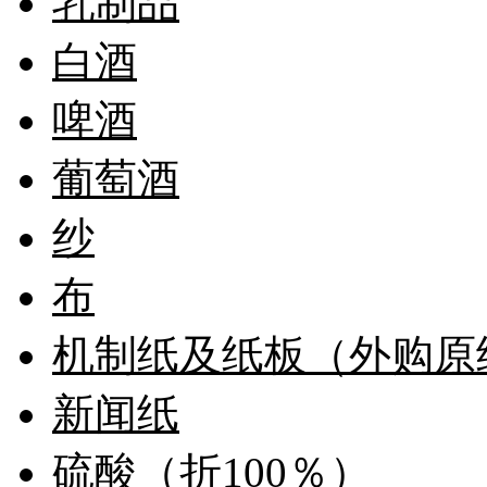
乳制品
白酒
啤酒
葡萄酒
纱
布
机制纸及纸板（外购原
新闻纸
硫酸（折100％）