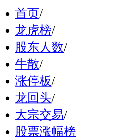
首页
/
龙虎榜
/
股东人数
/
牛散
/
涨停板
/
龙回头
/
大宗交易
/
股票涨幅榜