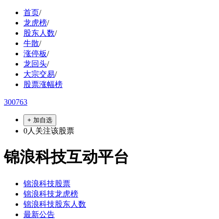
首页
/
龙虎榜
/
股东人数
/
牛散
/
涨停板
/
龙回头
/
大宗交易
/
股票涨幅榜
300763
+ 加自选
0
人关注该股票
锦浪科技互动平台
锦浪科技股票
锦浪科技龙虎榜
锦浪科技股东人数
最新公告